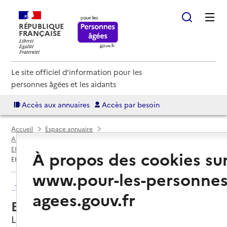
RÉPUBLIQUE
FRANÇAISE
Le site officiel d'information pour les
personnes âgées et les aidants
Accès aux annuaires
Accès par besoin
Accueil
Espace annuaire
Annuaire EHPAD et maisons de retraite
EHPAD par département
Essonne (91)
Longjumeau
À propos des cookies su
EHPAD Ermitage
www.pour-les-personnes
Retour aux résultats de l'annuaire
agees.gouv.fr
EHPAD Ermitage
Longjumeau, ESSONNE