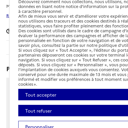
Découvrez comment nous collectons, nous utilisons, no
Mis à jour le
06/02/2025
données en lisant notre notice d’information sur la pr
à caractère personnel.
Rechercher les établissements autour de Longjumeau
Afin de mieux vous servir et d’améliorer votre expérienc
nous utilisons des traceurs et des cookies destinés à réal
statistiques, vous faire profiter pleinement des fonction
Des cookies sont utilisés dans le cadre de campagne d
Signaler une erreur
évaluer la performance des campagnes et afficher de la
personnalisée en fonction de votre navigation et de vot
savoir plus, consultez la partie sur notre politique d'uti
Sommaire
Si vous cliquez sur « Tout Accepter », l’éditeur du porta
partenaires déposeront ces cookies sur votre terminal l
navigation. Si vous cliquez sur « Tout Refuser », ces co
déposés. Si vous cliquez sur « Personnaliser », vous pou
Présentation
l’implantation de cookies auxquels vous consentez. Vot
conservé pour une durée maximale de 13 mois et vous
informé et modifier vos préférences à tout moment sur
cookies ».
2 rue Daniel Mayer
Tout accepter
91160 - Longjumeau
Voir itinéraire
Téléphone :
Tout refuser
01 69 79 29 00
Contact
Contact
Personnaliser
Site Internet
Site internet