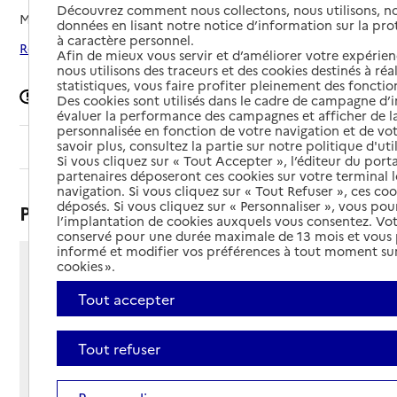
Découvrez comment nous collectons, nous utilisons, no
Mis à jour le
05/08/2025
données en lisant notre notice d’information sur la pr
à caractère personnel.
Rechercher les établissements autour de Crest
Afin de mieux vous servir et d’améliorer votre expérienc
nous utilisons des traceurs et des cookies destinés à réal
statistiques, vous faire profiter pleinement des fonction
Signaler une erreur
Des cookies sont utilisés dans le cadre de campagne d
évaluer la performance des campagnes et afficher de la
personnalisée en fonction de votre navigation et de vot
savoir plus, consultez la partie sur notre politique d'uti
Sommaire
Si vous cliquez sur « Tout Accepter », l’éditeur du porta
partenaires déposeront ces cookies sur votre terminal l
navigation. Si vous cliquez sur « Tout Refuser », ces co
déposés. Si vous cliquez sur « Personnaliser », vous pou
Présentation
l’implantation de cookies auxquels vous consentez. Vot
conservé pour une durée maximale de 13 mois et vous
informé et modifier vos préférences à tout moment sur
cookies ».
18 rue William Booth
26400 - Crest
Tout accepter
Voir itinéraire
Téléphone :
Tout refuser
04 75 76 80 90
Contact
Contact
Site Internet
Site internet non renseigné