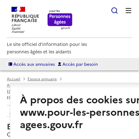
RÉPUBLIQUE
FRANÇAISE
Le site officiel d'information pour les
personnes âgées et les aidants
Accès aux annuaires
Accès par besoin
Accueil
Espace annuaire
Annuaire EHPAD et maisons de retraite
EHPAD par département
Drôme (26)
Crest
À propos des cookies su
EHPAD Résidence Rochecourbe
www.pour-les-personnes
Retour aux résultats de l'annuaire
agees.gouv.fr
EHPAD Résidence Rochecourbe
Crest, DROME