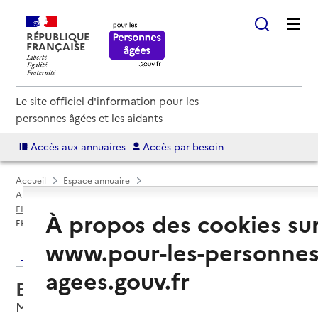
RÉPUBLIQUE
FRANÇAISE
Le site officiel d'information pour les
personnes âgées et les aidants
Accès aux annuaires
Accès par besoin
Accueil
Espace annuaire
Annuaire EHPAD et maisons de retraite
EHPAD par département
Doubs (25)
Maîche
À propos des cookies su
EHPAD Franche Montagne
www.pour-les-personnes
Retour aux résultats de l'annuaire
agees.gouv.fr
EHPAD Franche Montagne
Maîche, DOUBS