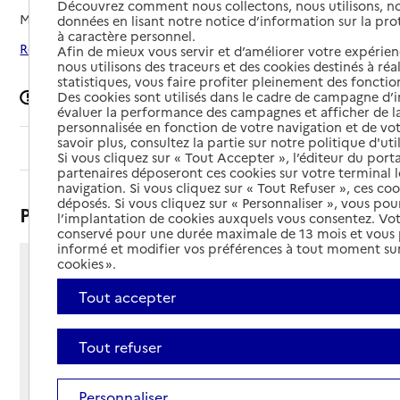
Découvrez comment nous collectons, nous utilisons, no
Mis à jour le
28/04/2026
données en lisant notre notice d’information sur la pr
à caractère personnel.
Rechercher les établissements autour de Maîche
Afin de mieux vous servir et d’améliorer votre expérienc
nous utilisons des traceurs et des cookies destinés à réal
statistiques, vous faire profiter pleinement des fonction
Des cookies sont utilisés dans le cadre de campagne d
Signaler une erreur
évaluer la performance des campagnes et afficher de la
personnalisée en fonction de votre navigation et de vot
savoir plus, consultez la partie sur notre politique d'uti
Sommaire
Si vous cliquez sur « Tout Accepter », l’éditeur du porta
partenaires déposeront ces cookies sur votre terminal l
navigation. Si vous cliquez sur « Tout Refuser », ces co
déposés. Si vous cliquez sur « Personnaliser », vous pou
Présentation
l’implantation de cookies auxquels vous consentez. Vot
conservé pour une durée maximale de 13 mois et vous
informé et modifier vos préférences à tout moment sur
cookies ».
26 rue Montalembert
25120 - Maîche
Tout accepter
Voir itinéraire
Téléphone :
Tout refuser
03 81 64 29 79
Contact
Contact
Personnaliser
Site Internet
Site internet