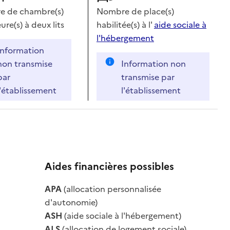
 de chambre(s)
Nombre de place(s)
ure(s) à deux lits
habilitée(s) à l'
aide sociale à
l'hébergement
Information
non transmise
Information non
par
transmise par
l'établissement
l'établissement
Aides financières possibles
APA
(allocation personnalisée
le
d'autonomie)
ASH
(aide sociale à l'hébergement)
ALS
(allocation de logement sociale)