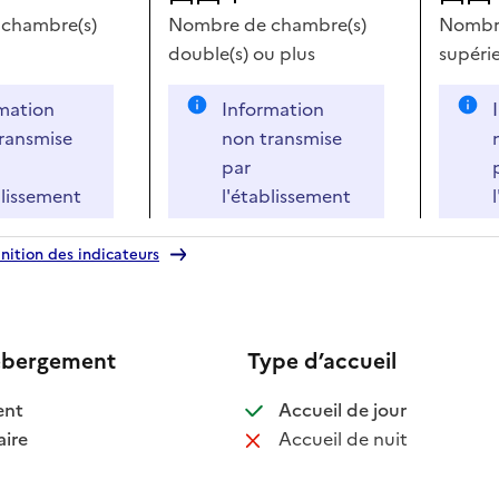
chambre(s)
Nombre de chambre(s)
Nombre
double(s)
ou plus
supérie
mation
Information
ransmise
non transmise
par
blissement
l'établissement
nition des indicateurs
ébergement
Type d’accueil
 disponible
: disponible
ent
Accueil de jour
 disponible
: non disponib
ire
Accueil de nuit