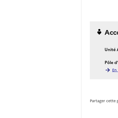
Acc
Unité 
Pôle d
En 
Partager cette