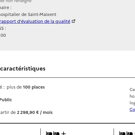
ernet
rnet non renseigné
aire :
ospitalier de Saint-Maixent
 HAS
rapport d'évaluation de la qualité
S :
100
 caractéristiques
 :
plus de
100 places
Ce
ho
Public
lo
Co
artir de
2 298,90 € / mois