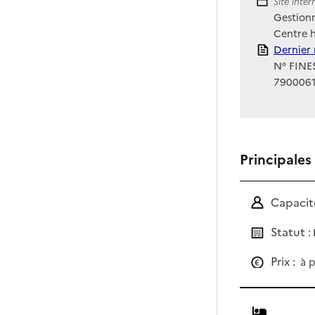
Site Int
Site inte
Gestionn
Centre h
Rapport
Dernier 
N° FINES
790006
Principales
Capacité
Statut :
Prix :
à p