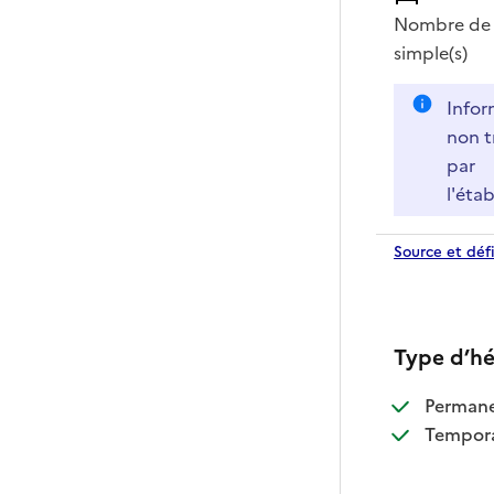
Nombre de 
simple(s)
Infor
non t
par
l'éta
Source et défi
Type d’h
:
Perman
:
Tempora