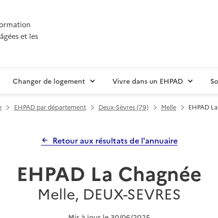
nformation
âgées et les
Changer de logement
Vivre dans un EHPAD
So
e
EHPAD par département
Deux-Sèvres (79)
Melle
EHPAD La
Retour aux résultats de l'annuaire
EHPAD La Chagnée
Melle, DEUX-SEVRES
Mis à jour le
30/06/2025