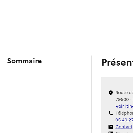
Présen
Sommaire
Route de
79500 - 
Voir iti
Téléphon
05 49 2
Contact
Contact