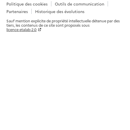
Politique des cookies
Outils de communication
Partenaires
Historique des évolutions
Sauf mention explicite de propriété intellectuelle détenue par des
tiers, les contenus de ce site sont proposés sous
licence etalab-2.0
Paramètres sur le choix des cookies