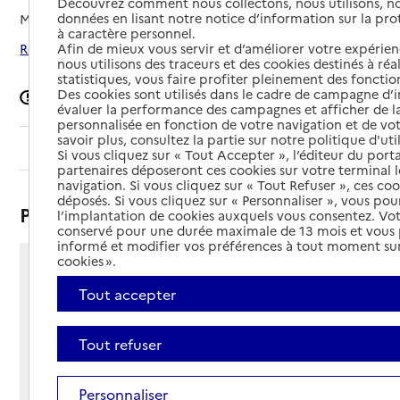
Découvrez comment nous collectons, nous utilisons, no
données en lisant notre notice d’information sur la pr
Mis à jour le
28/04/2026
à caractère personnel.
Afin de mieux vous servir et d’améliorer votre expérienc
Rechercher les établissements autour de Mauléon
nous utilisons des traceurs et des cookies destinés à réal
statistiques, vous faire profiter pleinement des fonction
Des cookies sont utilisés dans le cadre de campagne d
Signaler une erreur
évaluer la performance des campagnes et afficher de la
personnalisée en fonction de votre navigation et de vot
savoir plus, consultez la partie sur notre politique d'uti
Sommaire
Si vous cliquez sur « Tout Accepter », l’éditeur du porta
partenaires déposeront ces cookies sur votre terminal l
navigation. Si vous cliquez sur « Tout Refuser », ces co
déposés. Si vous cliquez sur « Personnaliser », vous pou
Présentation
l’implantation de cookies auxquels vous consentez. Vot
conservé pour une durée maximale de 13 mois et vous
informé et modifier vos préférences à tout moment sur
cookies ».
6 rue du Chemin Vert
Tout accepter
79700 - Mauléon
Voir itinéraire
Téléphone :
Tout refuser
05 49 81 40 47
Contact
Contact
Personnaliser
Site Internet
Site internet