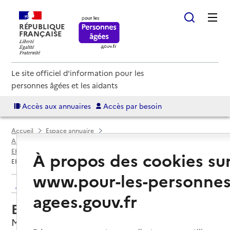
RÉPUBLIQUE
FRANÇAISE
Le site officiel d'information pour les
personnes âgées et les aidants
Accès aux annuaires
Accès par besoin
Accueil
Espace annuaire
Annuaire EHPAD et maisons de retraite
EHPAD par département
Deux-Sèvres (79)
Mauléon
À propos des cookies su
EHPAD de l'Hôpital de Mauléon
www.pour-les-personnes
Retour aux résultats de l'annuaire
agees.gouv.fr
EHPAD de l'Hôpital de Mauléon
Mauléon, DEUX-SEVRES