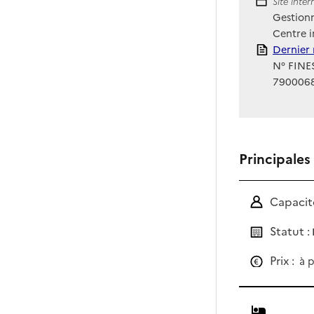
Site Int
Site inte
Gestionn
Centre i
Rapport
Dernier 
N° FINES
790006
Principales
Capacité
Statut :
Prix :
à p