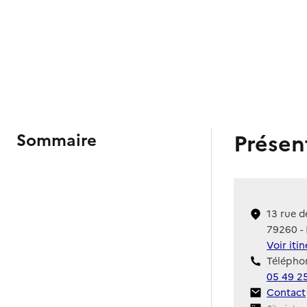
Présen
Sommaire
13 rue d
79260 -
Voir iti
Téléphon
05 49 2
Contact
Contact