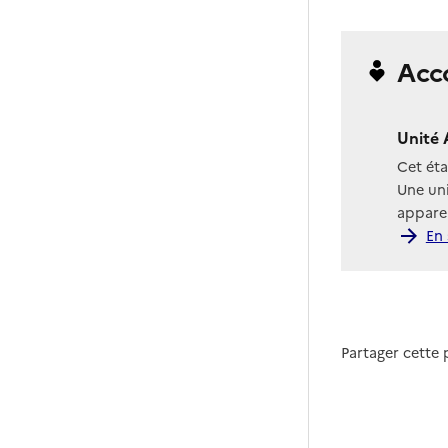
Acc
Unité 
Cet ét
Une uni
apparen
En 
Partager cette