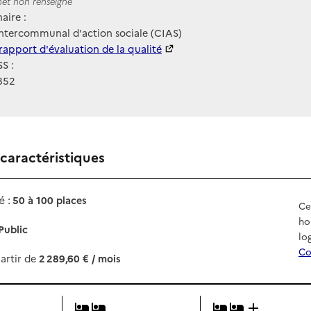
ernet
rnet non renseigné
aire :
ntercommunal d'action sociale (CIAS)
 HAS
rapport d'évaluation de la qualité
S :
852
 caractéristiques
 :
50 à 100 places
Ce
ho
Public
lo
Co
artir de
2 289,60 € / mois