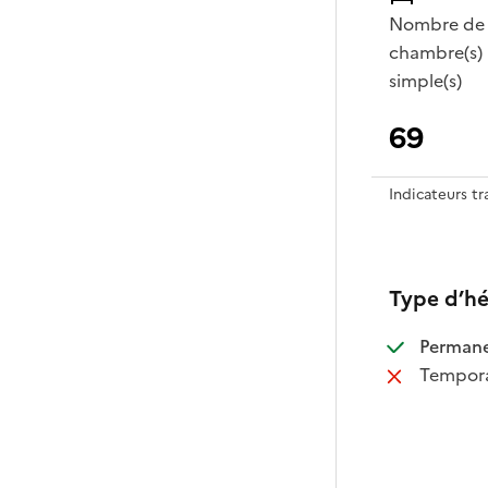
Nombre de
chambre(s)
simple(s)
69
Indicateurs t
Type d’h
:
Perman
:
Tempora