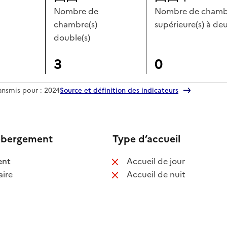
Nombre de
Nombre de chambr
chambre(s)
supérieure(s) à deu
double(s)
3
0
ransmis pour : 2024
Source et définition des indicateurs
ébergement
Type d’accueil
 disponible
: non disponib
ent
Accueil de jour
 non disponible
: non disponib
ire
Accueil de nuit