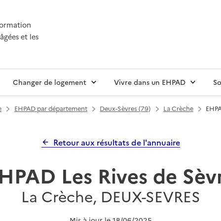
nformation
âgées et les
Changer de logement
Vivre dans un EHPAD
So
e
EHPAD par département
Deux-Sèvres (79)
La Crèche
EHPA
Retour aux résultats de l'annuaire
HPAD Les Rives de Sèv
La Crèche, DEUX-SEVRES
Mis à jour le
18/06/2025