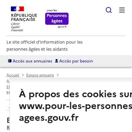
RÉPUBLIQUE
FRANÇAISE
Le site officiel d'information pour les
personnes âgées et les aidants
Accès aux annuaires
Accès par besoin
Accueil
Espace annuaire
Annuaire EHPAD et maisons de retraite
EHPAD par département
Deux-Sèvres (79)
Béceleuf
À propos des cookies su
EHPAD Les Buissonnets
www.pour-les-personnes
Retour aux résultats de l'annuaire
agees.gouv.fr
EHPAD Les Buissonnets
Béceleuf, DEUX-SEVRES