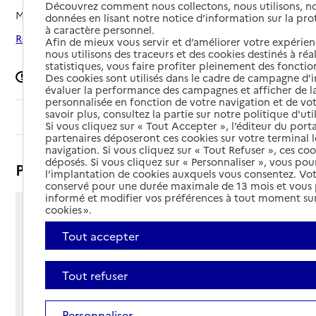
Découvrez comment nous collectons, nous utilisons, no
Mis à jour le
01/04/2025
données en lisant notre notice d’information sur la pr
à caractère personnel.
Rechercher les établissements autour de Béceleuf
Afin de mieux vous servir et d’améliorer votre expérienc
nous utilisons des traceurs et des cookies destinés à réal
statistiques, vous faire profiter pleinement des fonction
Signaler une erreur
Des cookies sont utilisés dans le cadre de campagne d
évaluer la performance des campagnes et afficher de la
personnalisée en fonction de votre navigation et de vot
savoir plus, consultez la partie sur notre politique d'uti
Sommaire
Si vous cliquez sur « Tout Accepter », l’éditeur du porta
partenaires déposeront ces cookies sur votre terminal l
navigation. Si vous cliquez sur « Tout Refuser », ces co
déposés. Si vous cliquez sur « Personnaliser », vous pou
Présentation
l’implantation de cookies auxquels vous consentez. Vot
conservé pour une durée maximale de 13 mois et vous
informé et modifier vos préférences à tout moment sur
cookies ».
3 place de l'Eglise
79160 - Béceleuf
Tout accepter
Voir itinéraire
Téléphone :
Tout refuser
05 49 04 31 26
Contact
Contact
Site Internet
Personnaliser
Site internet non renseigné