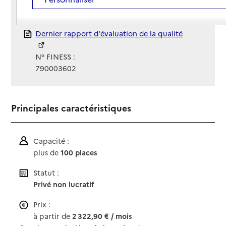
Gestionnaire :
Association d'entraide sociale
Rapport HAS
Dernier rapport d'évaluation de la qualité
N° FINESS :
790003602
Principales caractéristiques
Capacité :
plus de
100 places
Statut :
Privé non lucratif
Prix :
à partir de
2 322,90 € / mois