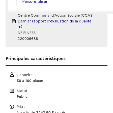
Personnaliser
Site Internet
Site internet non renseigné
Gestionnaire :
Centre Communal d'Action Sociale (CCAS)
Rapport HAS
Dernier rapport d'évaluation de la qualité
N° FINESS :
220006688
Principales caractéristiques
Capacité :
50 à 100 places
Statut :
Public
Prix :
à partir de
2 142,90 € / mois