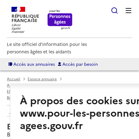
RÉPUBLIQUE
FRANÇAISE
Le site officiel d'information pour les
personnes âgées et les aidants
Accès aux annuaires
Accès par besoin
Accueil
Espace annuaire
Annuaire EHPAD et maisons de retraite
EHPAD par département
Côtes-d'Armor (22)
À propos des cookies su
Belle-Isle-en-Terre
EHPAD Belle Isle en Terre
www.pour-les-personnes
Retour aux résultats de l'annuaire
agees.gouv.fr
EHPAD Belle Isle en Terre
Belle-Isle-en-Terre, COTES-D'ARMOR