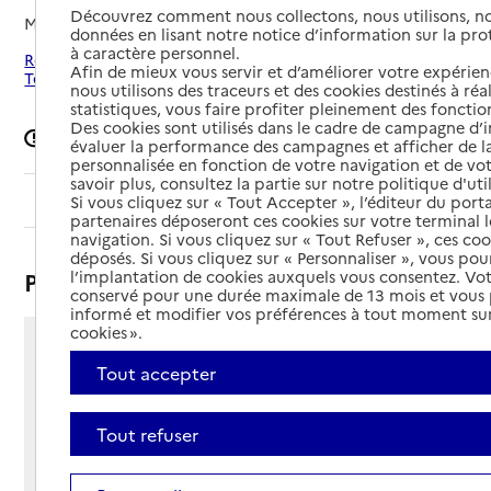
Découvrez comment nous collectons, nous utilisons, no
Mis à jour le
08/09/2024
données en lisant notre notice d’information sur la pr
à caractère personnel.
Rechercher les établissements autour de Belle-Isle-en-
Afin de mieux vous servir et d’améliorer votre expérienc
Terre
nous utilisons des traceurs et des cookies destinés à réal
statistiques, vous faire profiter pleinement des fonction
Des cookies sont utilisés dans le cadre de campagne d
Signaler une erreur
évaluer la performance des campagnes et afficher de la
personnalisée en fonction de votre navigation et de vot
savoir plus, consultez la partie sur notre politique d'uti
Sommaire
Si vous cliquez sur « Tout Accepter », l’éditeur du porta
partenaires déposeront ces cookies sur votre terminal l
navigation. Si vous cliquez sur « Tout Refuser », ces co
déposés. Si vous cliquez sur « Personnaliser », vous pou
Présentation
l’implantation de cookies auxquels vous consentez. Vot
conservé pour une durée maximale de 13 mois et vous
informé et modifier vos préférences à tout moment sur
cookies ».
5 place de l'Église
Tout accepter
22810 - Belle-Isle-en-Terre
Voir itinéraire
Téléphone :
Tout refuser
02 96 43 00 16
Contact
Contact