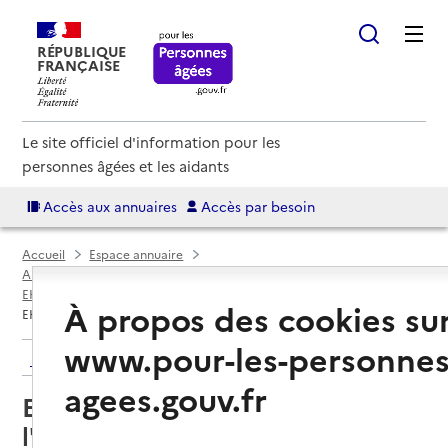
RÉPUBLIQUE
FRANÇAISE
Le site officiel d'information pour les
personnes âgées et les aidants
Accès aux annuaires
Accès par besoin
Accueil
Espace annuaire
Annuaire EHPAD et maisons de retraite
EHPAD par département
Côte-d'Or (21)
Aiserey
À propos des cookies su
EHPAD Korian Le Home de l'Oucherotte
www.pour-les-personnes
Retour aux résultats de l'annuaire
agees.gouv.fr
EHPAD Korian Le Home de
l'Oucherotte