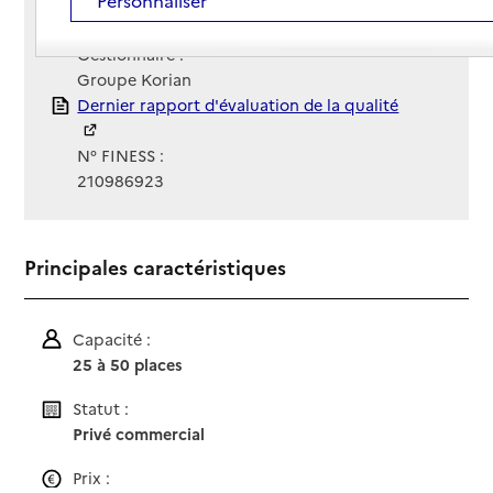
Contact
Contact
Site Internet
Site internet
Gestionnaire :
Groupe Korian
Rapport HAS
Dernier rapport d'évaluation de la qualité
N° FINESS :
210986923
Principales caractéristiques
Capacité :
25 à 50 places
Statut :
Privé commercial
Prix :