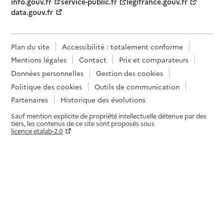
info.gouv.fr
service-public.fr
legifrance.gouv.fr
data.gouv.fr
Plan du site
Accessibilité : totalement conforme
Mentions légales
Contact
Prix et comparateurs
Données personnelles
Gestion des cookies
Politique des cookies
Outils de communication
Partenaires
Historique des évolutions
Sauf mention explicite de propriété intellectuelle détenue par des
tiers, les contenus de ce site sont proposés sous
licence etalab-2.0
Paramètres sur le choix des cookies