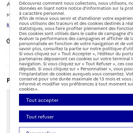
Découvrez comment nous collectons, nous utilisons, no
Aiserey, COTE-D'OR
données en lisant notre notice d’information sur la pr
à caractère personnel.
Mis à jour le
30/04/2026
Afin de mieux vous servir et d’améliorer votre expérienc
nous utilisons des traceurs et des cookies destinés à réal
Rechercher les établissements autour de Aiserey
statistiques, vous faire profiter pleinement des fonction
Des cookies sont utilisés dans le cadre de campagne d
évaluer la performance des campagnes et afficher de la
Signaler une erreur
personnalisée en fonction de votre navigation et de vot
savoir plus, consultez la partie sur notre politique d'uti
Si vous cliquez sur « Tout Accepter », l’éditeur du porta
Sommaire
partenaires déposeront ces cookies sur votre terminal l
navigation. Si vous cliquez sur « Tout Refuser », ces co
déposés. Si vous cliquez sur « Personnaliser », vous pou
l’implantation de cookies auxquels vous consentez. Vot
Présentation
conservé pour une durée maximale de 13 mois et vous
informé et modifier vos préférences à tout moment sur
cookies ».
Tout accepter
24 route de Dijon
21110 - Aiserey
Voir itinéraire
Tout refuser
Téléphone :
03 80 29 77 21
Personnaliser