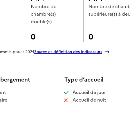
Nombre de
Nombre de chambr
chambre(s)
supérieure(s) à deu
double(s)
0
0
ransmis pour : 2024
Source et définition des indicateurs
ébergement
Type d’accueil
 disponible
: disponible
ent
Accueil de jour
 non disponible
: non disponib
ire
Accueil de nuit