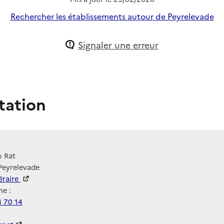
Rechercher les établissements autour de Peyrelevade
Signaler une erreur
tation
u Rat
Peyrelevade
néraire
e :
4 70 14