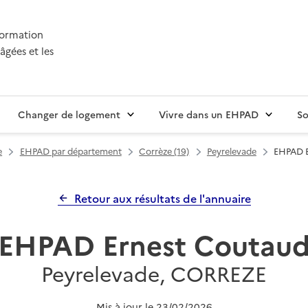
nformation
âgées et les
Changer de logement
Vivre dans un EHPAD
So
e
EHPAD par département
Corrèze (19)
Peyrelevade
EHPAD E
Retour aux résultats de l'annuaire
EHPAD Ernest Coutau
Peyrelevade, CORREZE
Mis à jour le
23/02/2026