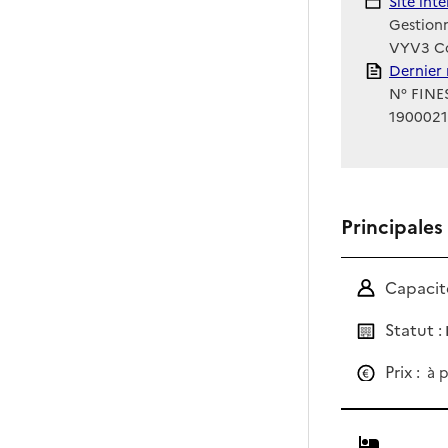
Site Int
Site int
Gestionn
VYV3 Cœ
Rapport
Dernier 
N° FINES
190002
Principales
Capacité
Statut :
Prix :
à p