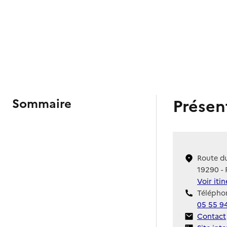
Présen
Sommaire
Route d
19290 - 
Voir iti
Téléphon
05 55 9
Contact
Contact