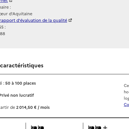
ernet
ernet
aire :
ur d'Aquitaine
 HAS
rapport d'évaluation de la qualité
S :
188
 caractéristiques
 :
50 à 100 places
Ce
ho
Privé non lucratif
lo
Co
artir de
2 014,50 € / mois