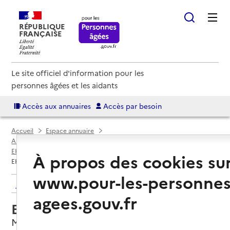
RÉPUBLIQUE
FRANÇAISE
Le site officiel d'information pour les
personnes âgées et les aidants
Accès aux annuaires
Accès par besoin
Accueil
Espace annuaire
Annuaire EHPAD et maisons de retraite
EHPAD par département
Corrèze (19)
Meyssac
À propos des cookies su
EHPAD - Résidence du Clos Joli
www.pour-les-personnes
Retour aux résultats de l'annuaire
agees.gouv.fr
EHPAD - Résidence du Clos Joli
Meyssac, CORREZE