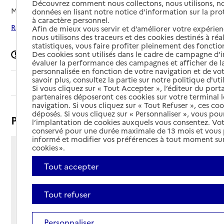
Découvrez comment nous collectons, nous utilisons, no
Mis à jour le
03/04/2026
données en lisant notre notice d’information sur la pr
à caractère personnel.
Rechercher les établissements autour de Meyssac
Afin de mieux vous servir et d’améliorer votre expérienc
nous utilisons des traceurs et des cookies destinés à réal
statistiques, vous faire profiter pleinement des fonction
Des cookies sont utilisés dans le cadre de campagne d
Signaler une erreur
évaluer la performance des campagnes et afficher de la
personnalisée en fonction de votre navigation et de vot
savoir plus, consultez la partie sur notre politique d'uti
Sommaire
Si vous cliquez sur « Tout Accepter », l’éditeur du porta
partenaires déposeront ces cookies sur votre terminal l
navigation. Si vous cliquez sur « Tout Refuser », ces co
déposés. Si vous cliquez sur « Personnaliser », vous pou
Présentation
l’implantation de cookies auxquels vous consentez. Vot
conservé pour une durée maximale de 13 mois et vous
informé et modifier vos préférences à tout moment sur
cookies ».
Rue du Clos Joli
19500 - Meyssac
Tout accepter
Voir itinéraire
Téléphone :
Tout refuser
05 55 84 56 56
Contact
Contact
Personnaliser
Site Internet
Site internet non renseigné