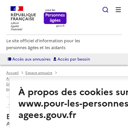
RÉPUBLIQUE
FRANÇAISE
Le site officiel d'information pour les
personnes âgées et les aidants
Accès aux annuaires
Accès par besoin
Accueil
Espace annuaire
Annuaire EHPAD et maisons de retraite
EHPAD par département
Charente (16)
Angoulême
À propos des cookies su
EHPAD de Beaulieu
www.pour-les-personnes
Retour aux résultats de l'annuaire
agees.gouv.fr
EHPAD de Beaulieu
Angoulême, CHARENTE