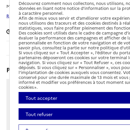
Découvrez comment nous collectons, nous utilisons, no
Mis à jour le
02/07/2026
données en lisant notre notice d’information sur la pr
à caractère personnel.
Rechercher les établissements autour de Angoulême
Afin de mieux vous servir et d’améliorer votre expérienc
nous utilisons des traceurs et des cookies destinés à réal
statistiques, vous faire profiter pleinement des fonction
Signaler une erreur
Des cookies sont utilisés dans le cadre de campagne d
évaluer la performance des campagnes et afficher de la
personnalisée en fonction de votre navigation et de vot
savoir plus, consultez la partie sur notre politique d'uti
Sommaire
Si vous cliquez sur « Tout Accepter », l’éditeur du porta
partenaires déposeront ces cookies sur votre terminal l
navigation. Si vous cliquez sur « Tout Refuser », ces co
déposés. Si vous cliquez sur « Personnaliser », vous pou
Présentation
l’implantation de cookies auxquels vous consentez. Vot
conservé pour une durée maximale de 13 mois et vous
informé et modifier vos préférences à tout moment sur
cookies ».
1 rue Jean Guerin
16000 - Angoulême
Tout accepter
Voir itinéraire
Téléphone :
Tout refuser
05 45 24 63 63
Contact
Contact
Site Internet
Site internet