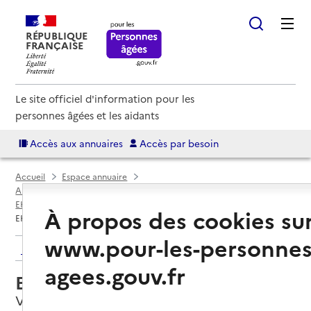
RÉPUBLIQUE
FRANÇAISE
Le site officiel d'information pour les
personnes âgées et les aidants
Accès aux annuaires
Accès par besoin
Accueil
Espace annuaire
Annuaire EHPAD et maisons de retraite
EHPAD par département
Calvados (14)
Valorbiquet
À propos des cookies su
EHPAD Ma Providence
www.pour-les-personnes
Retour aux résultats de l'annuaire
agees.gouv.fr
EHPAD Ma Providence
Valorbiquet, CALVADOS