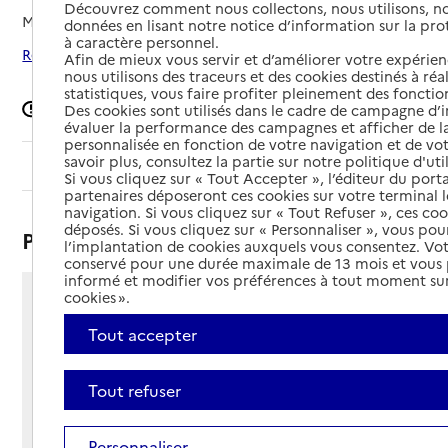
Découvrez comment nous collectons, nous utilisons, no
Mis à jour le
25/09/2025
données en lisant notre notice d’information sur la pr
à caractère personnel.
Rechercher les établissements autour de Valorbiquet
Afin de mieux vous servir et d’améliorer votre expérienc
nous utilisons des traceurs et des cookies destinés à réal
statistiques, vous faire profiter pleinement des fonction
Signaler une erreur
Des cookies sont utilisés dans le cadre de campagne d
évaluer la performance des campagnes et afficher de la
personnalisée en fonction de votre navigation et de vot
savoir plus, consultez la partie sur notre politique d'uti
Sommaire
Si vous cliquez sur « Tout Accepter », l’éditeur du porta
partenaires déposeront ces cookies sur votre terminal l
navigation. Si vous cliquez sur « Tout Refuser », ces co
déposés. Si vous cliquez sur « Personnaliser », vous pou
Présentation
l’implantation de cookies auxquels vous consentez. Vot
conservé pour une durée maximale de 13 mois et vous
informé et modifier vos préférences à tout moment sur
cookies ».
32 rue de Copplestone
14290 - Valorbiquet
Tout accepter
Voir itinéraire
Téléphone :
Tout refuser
02 31 63 71 57
Contact
Contact
Site Internet
Personnaliser
Site internet non renseigné