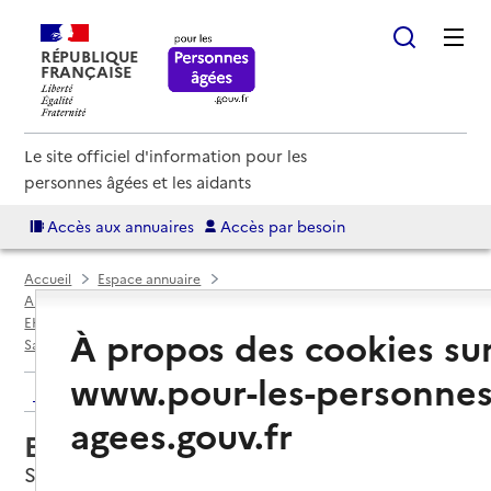
RÉPUBLIQUE
FRANÇAISE
Le site officiel d'information pour les
personnes âgées et les aidants
Accès aux annuaires
Accès par besoin
Accueil
Espace annuaire
Annuaire EHPAD et maisons de retraite
EHPAD par département
Calvados (14)
À propos des cookies su
Saint-Pierre-en-Auge
EHPAD Saint-Pierre-sur-Dives
www.pour-les-personnes
Retour aux résultats de l'annuaire
agees.gouv.fr
EHPAD Saint-Pierre-sur-Dives
Saint-Pierre-en-Auge, CALVADOS