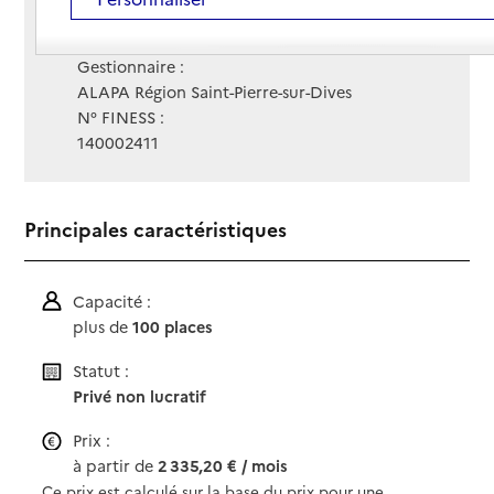
Contact
Contact
Site Internet
Site internet
Gestionnaire :
ALAPA Région Saint-Pierre-sur-Dives
N° FINESS :
140002411
Principales caractéristiques
Capacité :
plus de
100 places
Statut :
Privé non lucratif
Prix :
à partir de
2 335,20 € / mois
Ce prix est calculé sur la base du prix pour une