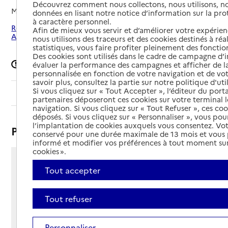
Découvrez comment nous collectons, nous utilisons, no
Mis à jour le
08/12/2025
données en lisant notre notice d’information sur la pr
à caractère personnel.
Rechercher les établissements autour de Saint-Pierre-en-
Afin de mieux vous servir et d’améliorer votre expérienc
Auge
nous utilisons des traceurs et des cookies destinés à réal
statistiques, vous faire profiter pleinement des fonction
Des cookies sont utilisés dans le cadre de campagne d
Signaler une erreur
évaluer la performance des campagnes et afficher de la
personnalisée en fonction de votre navigation et de vot
savoir plus, consultez la partie sur notre politique d'uti
Si vous cliquez sur « Tout Accepter », l’éditeur du porta
Sommaire
partenaires déposeront ces cookies sur votre terminal l
navigation. Si vous cliquez sur « Tout Refuser », ces co
déposés. Si vous cliquez sur « Personnaliser », vous pou
l’implantation de cookies auxquels vous consentez. Vot
Présentation
conservé pour une durée maximale de 13 mois et vous
informé et modifier vos préférences à tout moment sur
cookies ».
26 rue des Peupliers
Tout accepter
BP 65
14140 - Saint-Pierre-en-Auge
Tout refuser
Voir itinéraire
Téléphone :
02 31 20 70 44
Personnaliser