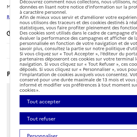
Découvrez comment nous collectons, nous utilisons, no
Mis à jour le
08/09/2024
données en lisant notre notice d’information sur la pr
à caractère personnel.
Rechercher les établissements autour de Bayeux
Afin de mieux vous servir et d’améliorer votre expérienc
nous utilisons des traceurs et des cookies destinés à réal
statistiques, vous faire profiter pleinement des fonction
Des cookies sont utilisés dans le cadre de campagne d
Signaler une erreur
évaluer la performance des campagnes et afficher de la
personnalisée en fonction de votre navigation et de vot
savoir plus, consultez la partie sur notre politique d'uti
Sommaire
Si vous cliquez sur « Tout Accepter », l’éditeur du porta
partenaires déposeront ces cookies sur votre terminal l
navigation. Si vous cliquez sur « Tout Refuser », ces co
déposés. Si vous cliquez sur « Personnaliser », vous pou
Présentation
l’implantation de cookies auxquels vous consentez. Vot
conservé pour une durée maximale de 13 mois et vous
informé et modifier vos préférences à tout moment sur
cookies ».
37 rue Saint-Exupère
Tout accepter
14400 - Bayeux
Voir itinéraire
Téléphone :
Tout refuser
02 31 51 51 25
Contact
Contact
Personnaliser
Site Internet
Site internet