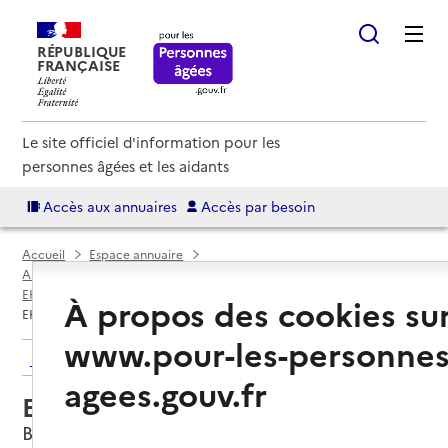
RÉPUBLIQUE
FRANÇAISE
Le site officiel d'information pour les
personnes âgées et les aidants
Accès aux annuaires
Accès par besoin
Accueil
Espace annuaire
Annuaire EHPAD et maisons de retraite
EHPAD par département
Calvados (14)
Bayeux
À propos des cookies su
EHPAD Le Champ Fleury
www.pour-les-personnes
Retour aux résultats de l'annuaire
agees.gouv.fr
EHPAD Le Champ Fleury
Bayeux, CALVADOS