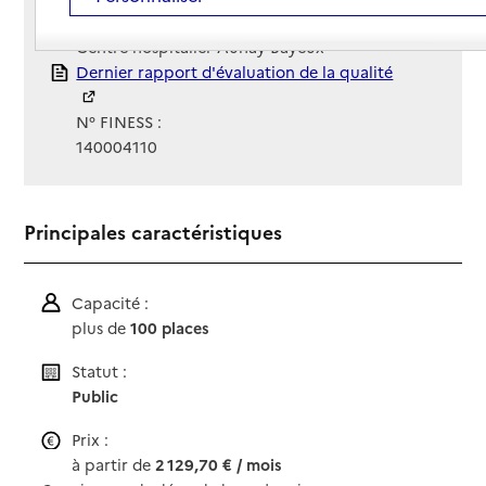
Gestionnaire :
Centre hospitalier Aunay-Bayeux
Rapport HAS
Dernier rapport d'évaluation de la qualité
N° FINESS :
140004110
Principales caractéristiques
Capacité :
plus de
100 places
Statut :
Public
Prix :
à partir de
2 129,70 € / mois