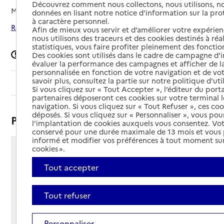
Découvrez comment nous collectons, nous utilisons, no
Mis à jour le
09/07/2026
données en lisant notre notice d’information sur la pr
à caractère personnel.
Rechercher les établissements autour de Miramas
Afin de mieux vous servir et d’améliorer votre expérienc
nous utilisons des traceurs et des cookies destinés à réal
statistiques, vous faire profiter pleinement des fonction
Signaler une erreur
Des cookies sont utilisés dans le cadre de campagne d
évaluer la performance des campagnes et afficher de la
personnalisée en fonction de votre navigation et de vot
savoir plus, consultez la partie sur notre politique d'uti
Sommaire
Si vous cliquez sur « Tout Accepter », l’éditeur du porta
partenaires déposeront ces cookies sur votre terminal l
navigation. Si vous cliquez sur « Tout Refuser », ces co
déposés. Si vous cliquez sur « Personnaliser », vous pou
Présentation
l’implantation de cookies auxquels vous consentez. Vot
conservé pour une durée maximale de 13 mois et vous
informé et modifier vos préférences à tout moment sur
cookies ».
1 rue de l’Europe
13140 - Miramas
Tout accepter
Voir itinéraire
Téléphone :
Tout refuser
04 90 17 48 90
Contact
Contact
Site Internet
Personnaliser
Site internet