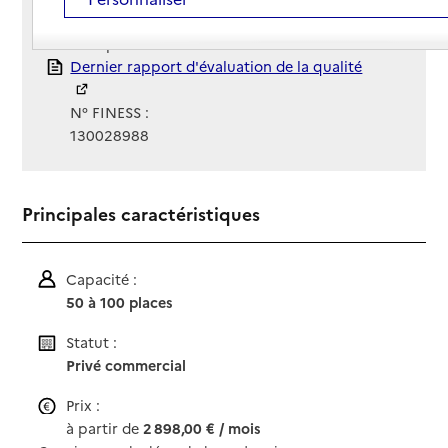
Gestionnaire :
Groupe Émeis
Rapport HAS
Dernier rapport d'évaluation de la qualité
N° FINESS :
130028988
Principales caractéristiques
Capacité :
50 à 100 places
Statut :
Privé commercial
Prix :
à partir de
2 898,00 € / mois