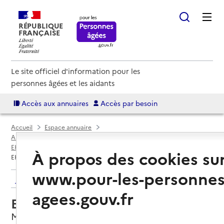
RÉPUBLIQUE
FRANÇAISE
Le site officiel d'information pour les
personnes âgées et les aidants
Accès aux annuaires
Accès par besoin
Accueil
Espace annuaire
Annuaire EHPAD et maisons de retraite
EHPAD par département
Bouches-du-Rhône (13)
Miramas
À propos des cookies su
EHPAD Les Jardins de la Crau
www.pour-les-personnes
Retour aux résultats de l'annuaire
agees.gouv.fr
EHPAD Les Jardins de la Crau
Miramas, BOUCHES-DU-RHONE