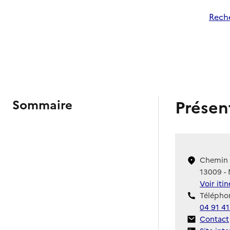
Reche
Présen
Sommaire
Chemin d
13009 - 
Voir iti
Téléphon
04 91 41
Contact
Contact