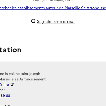
rcher les établissements autour de Marseille 9e Arrondis
Signaler une erreur
tation
e la colline saint joseph
Marseille 9e Arrondissement
néraire
e :
 39 68