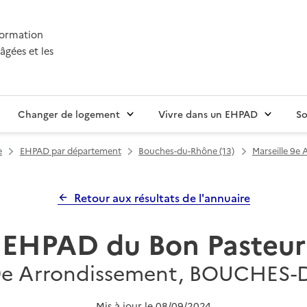
nformation
âgées et les
Changer de logement
Vivre dans un EHPAD
So
e
EHPAD par département
Bouches-du-Rhône (13)
Marseille 9e
Retour aux résultats de l'annuaire
EHPAD du Bon Pasteur
 9e Arrondissement, BOUCHE
Mis à jour le
08/09/2024