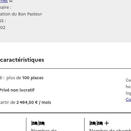
ernet
ernet
aire :
ation du Bon Pasteur
S :
002
 caractéristiques
 :
plus de
100 places
Ce
ho
Privé non lucratif
lo
Co
artir de
2 464,50 € / mois
Nombre de
Nombre de chambr