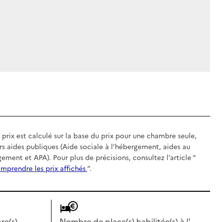
 prix est calculé sur la base du prix pour une chambre seule,
rs aides publiques (Aide sociale à l’hébergement, aides au
gement et APA). Pour plus de précisions, consultez l’article “
mprendre les prix affichés
”.
e(s)
Nombre de place(s) habilitée(s) à l'