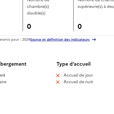
chambre(s)
supérieure(s) à deu
double(s)
0
0
ransmis pour : 2024
Source et définition des indicateurs
ébergement
Type d’accueil
 disponible
: non disponib
ent
Accueil de jour
 non disponible
: non disponib
ire
Accueil de nuit