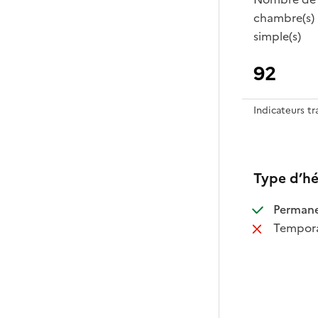
chambre(s)
simple(s)
92
Indicateurs t
Type d’h
:
Perman
:
Tempora