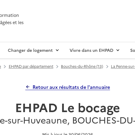
nformation
âgées et les
Changer de logement
Vivre dans un EHPAD
So
e
EHPAD par département
Bouches-du-Rhône (13)
La Penne-su
Retour aux résultats de l'annuaire
EHPAD Le bocage
ne-sur-Huveaune, BOUCHES-D
Mis à jour le
30/06/2026