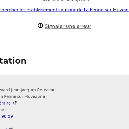
chercher les établissements autour de La Penne-sur-Huvea
Signaler une erreur
tation
evard Jean-jacques Rousseau
 La Penne-sur-Huveaune
néraire
e :
6 90 09