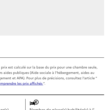
 prix est calculé sur la base du prix pour une chambre seule,
rs aides publiques (Aide sociale à l’hébergement, aides au
gement et APA). Pour plus de précisions, consultez l’article “
mprendre les prix affichés
”.
e(s)
Nombre de place(s) habilitée(s) à l'