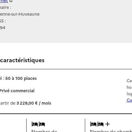
ernet
ernet
aire :
Penne-sur-Huveaune
S :
794
 caractéristiques
 :
50 à 100 places
Ce
ho
Privé commercial
lo
Co
artir de
3 228,00 € / mois
Nombre de
Nombre de chambr