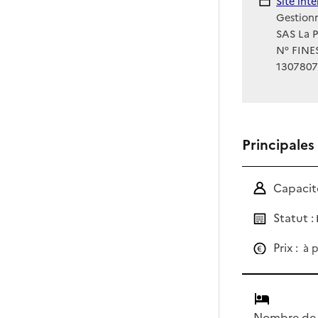
Site Int
Site int
Gestionn
SAS La 
N° FINES
130780
Principales
Capacité
Statut :
Prix :
à p
Nombre de