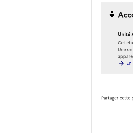
Acc
Unité 
Cet ét
Une uni
apparen
En 
Partager cette