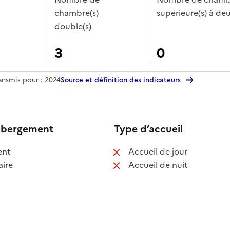
chambre(s)
supérieure(s) à deu
double(s)
3
0
ransmis pour : 2024
Source et définition des indicateurs
ébergement
Type d’accueil
 disponible
: non disponib
ent
Accueil de jour
 non disponible
: non disponib
ire
Accueil de nuit