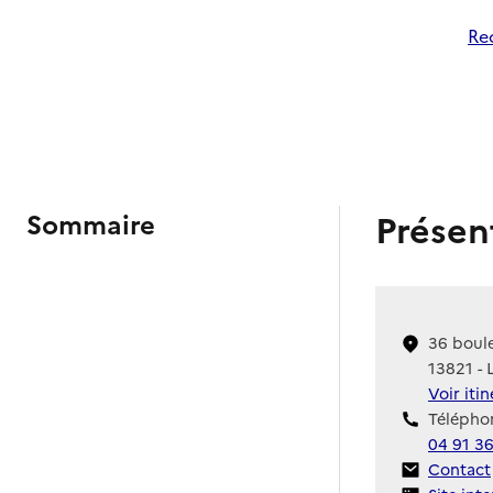
Re
Présen
Sommaire
36 boul
13821 -
Voir iti
Téléphon
04 91 3
Contact
Contact