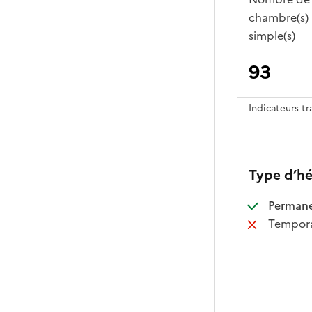
chambre(s)
simple(s)
93
Indicateurs t
Type d’h
:
Perman
:
Tempora