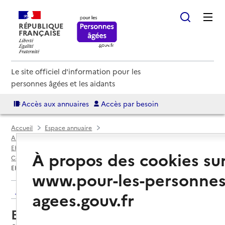
RÉPUBLIQUE
FRANÇAISE
Le site officiel d'information pour les
personnes âgées et les aidants
Accès aux annuaires
Accès par besoin
Accueil
Espace annuaire
Annuaire EHPAD et maisons de retraite
EHPAD par département
À propos des cookies su
Collectivité européenne d'Alsace (6AE)
Strasbourg
EHPAD Le Kachelofe
www.pour-les-personnes
Retour aux résultats de l'annuaire
agees.gouv.fr
EHPAD Le Kachelofe