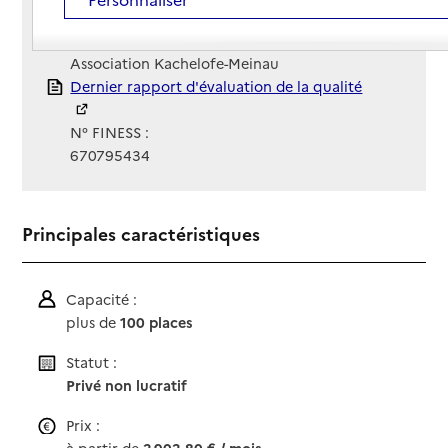
Site Internet
Site internet non renseigné
Gestionnaire :
Association Kachelofe-Meinau
Rapport HAS
Dernier rapport d'évaluation de la qualité
N° FINESS :
670795434
Principales caractéristiques
Capacité :
plus de
100 places
Statut :
Privé non lucratif
Prix :
à partir de
2 902,80 € / mois