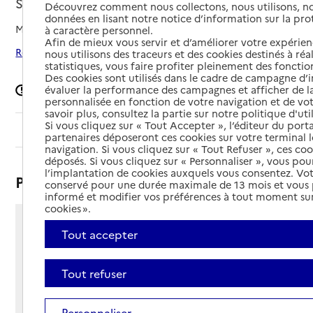
Strasbourg, BAS-RHIN
Découvrez comment nous collectons, nous utilisons, no
données en lisant notre notice d’information sur la pr
Mis à jour le
29/04/2026
à caractère personnel.
Afin de mieux vous servir et d’améliorer votre expérienc
Rechercher les établissements autour de Strasbourg
nous utilisons des traceurs et des cookies destinés à réal
statistiques, vous faire profiter pleinement des fonction
Des cookies sont utilisés dans le cadre de campagne d
évaluer la performance des campagnes et afficher de la
Signaler une erreur
personnalisée en fonction de votre navigation et de vot
savoir plus, consultez la partie sur notre politique d'uti
Si vous cliquez sur « Tout Accepter », l’éditeur du porta
Sommaire
partenaires déposeront ces cookies sur votre terminal l
navigation. Si vous cliquez sur « Tout Refuser », ces co
déposés. Si vous cliquez sur « Personnaliser », vous pou
l’implantation de cookies auxquels vous consentez. Vot
Présentation
conservé pour une durée maximale de 13 mois et vous
informé et modifier vos préférences à tout moment sur
cookies ».
44 rue de la Canardière
Tout accepter
67000 - Strasbourg
Voir itinéraire
Tout refuser
Téléphone :
03 88 40 05 50
Contact
Contact
Personnaliser