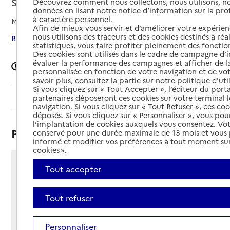
Strasbourg, BAS-RHIN
Découvrez comment nous collectons, nous utilisons, no
données en lisant notre notice d’information sur la pr
à caractère personnel.
Mis à jour le
12/06/2026
Afin de mieux vous servir et d’améliorer votre expérienc
nous utilisons des traceurs et des cookies destinés à réal
Rechercher les établissements autour de Strasbourg
statistiques, vous faire profiter pleinement des fonction
Des cookies sont utilisés dans le cadre de campagne d
évaluer la performance des campagnes et afficher de la
Signaler une erreur
personnalisée en fonction de votre navigation et de vot
savoir plus, consultez la partie sur notre politique d'uti
Si vous cliquez sur « Tout Accepter », l’éditeur du porta
Sommaire
partenaires déposeront ces cookies sur votre terminal l
navigation. Si vous cliquez sur « Tout Refuser », ces co
déposés. Si vous cliquez sur « Personnaliser », vous pou
l’implantation de cookies auxquels vous consentez. Vot
Présentation
conservé pour une durée maximale de 13 mois et vous
informé et modifier vos préférences à tout moment sur
cookies ».
33 rue de la Tour
Tout accepter
67000 - Strasbourg
Voir itinéraire
Tout refuser
Téléphone :
03 90 20 44 88
Personnaliser
Contact
Contact