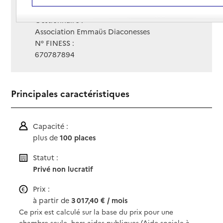
Site Internet
Site internet
Gestionnaire :
Association Emmaüs Diaconesses
N° FINESS :
670787894
Principales caractéristiques
Capacité :
plus de
100 places
Statut :
Privé non lucratif
Prix :
à partir de
3 017,40 € / mois
Ce prix est calculé sur la base du prix pour une
chambre seule, hors aides publiques (Aide sociale à