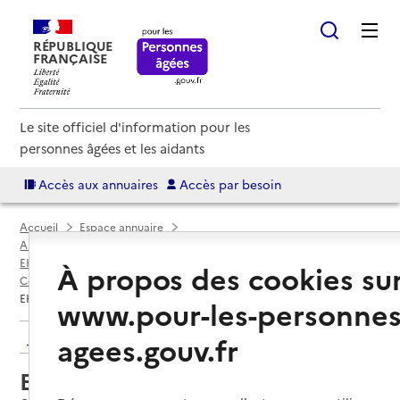
RÉPUBLIQUE
FRANÇAISE
Le site officiel d'information pour les
personnes âgées et les aidants
Accès aux annuaires
Accès par besoin
Accueil
Espace annuaire
Annuaire EHPAD et maisons de retraite
EHPAD par département
À propos des cookies su
Collectivité européenne d'Alsace (6AE)
Strasbourg
EHPAD Emmaüs Koenigshoffen
www.pour-les-personnes
Retour aux résultats de l'annuaire
agees.gouv.fr
EHPAD Emmaüs Koenigshoffen