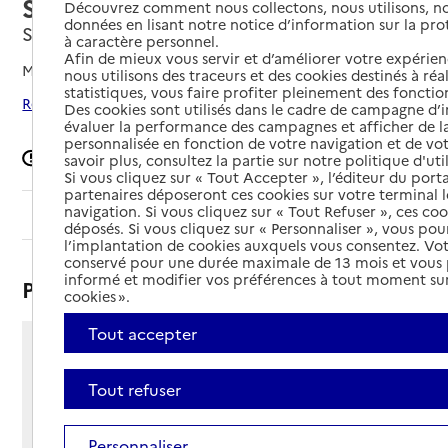
Schiltigheim
Découvrez comment nous collectons, nous utilisons, no
données en lisant notre notice d’information sur la pr
Schiltigheim, BAS-RHIN
à caractère personnel.
Afin de mieux vous servir et d’améliorer votre expérienc
Mis à jour le
08/07/2026
nous utilisons des traceurs et des cookies destinés à réal
statistiques, vous faire profiter pleinement des fonction
Rechercher les établissements autour de Schiltigheim
Des cookies sont utilisés dans le cadre de campagne d
évaluer la performance des campagnes et afficher de la
personnalisée en fonction de votre navigation et de vot
Signaler une erreur
savoir plus, consultez la partie sur notre politique d'uti
Si vous cliquez sur « Tout Accepter », l’éditeur du porta
partenaires déposeront ces cookies sur votre terminal l
navigation. Si vous cliquez sur « Tout Refuser », ces co
Sommaire
déposés. Si vous cliquez sur « Personnaliser », vous pou
l’implantation de cookies auxquels vous consentez. Vot
conservé pour une durée maximale de 13 mois et vous
informé et modifier vos préférences à tout moment sur
Présentation
cookies ».
Tout accepter
31 rue Saint-Charles
67300 - Schiltigheim
Tout refuser
Voir itinéraire
Téléphone :
Personnaliser