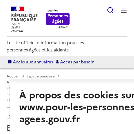
RÉPUBLIQUE
FRANÇAISE
Le site officiel d'information pour les
personnes âgées et les aidants
Accès aux annuaires
Accès par besoin
Accueil
Espace annuaire
Annuaire EHPAD et maisons de retraite
EHPAD par département
À propos des cookies su
Collectivité européenne d'Alsace (6AE)
Schiltigheim
EHPAD Saint-Charles Schiltigheim
www.pour-les-personnes
Retour aux résultats de l'annuaire
agees.gouv.fr
EHPAD Saint-Charles