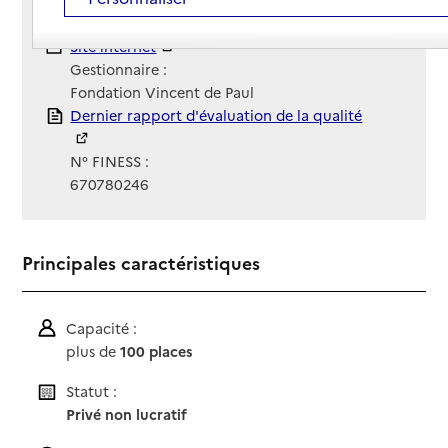
03 88 62 12 12
Contact
Contact
Site Internet
Site internet
Gestionnaire :
Fondation Vincent de Paul
Rapport HAS
Dernier rapport d'évaluation de la qualité
N° FINESS :
670780246
Principales caractéristiques
Capacité :
plus de
100 places
Statut :
Privé non lucratif