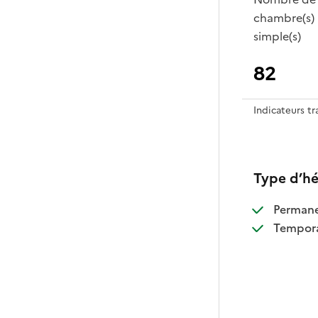
chambre(s)
simple(s)
82
Indicateurs t
Type d’h
:
Perman
:
Tempora