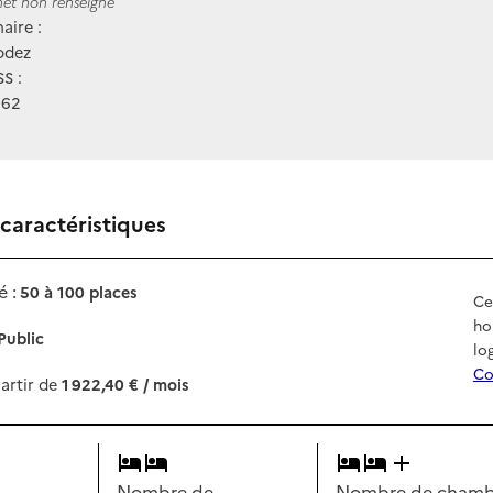
ernet
rnet non renseigné
aire :
odez
S :
362
 caractéristiques
 :
50 à 100 places
Ce
ho
Public
lo
Co
artir de
1 922,40 € / mois
Nombre de
Nombre de chambr