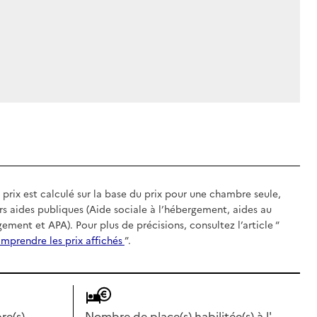
 prix est calculé sur la base du prix pour une chambre seule,
rs aides publiques (Aide sociale à l’hébergement, aides au
gement et APA). Pour plus de précisions, consultez l’article “
mprendre les prix affichés
”.
e(s)
Nombre de place(s) habilitée(s) à l'