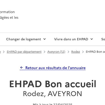
nformation
âgées et les
Changer de logement
Vivre dans un EHPAD
So
e
EHPAD par département
Aveyron (12)
Rodez
EHPAD Bon ac
Retour aux résultats de l'annuaire
EHPAD Bon accueil
Rodez, AVEYRON
Mis à jour le
22/04/2025