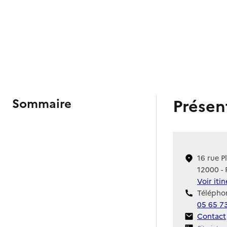
Présen
Sommaire
16 rue P
12000 -
Voir iti
Téléphon
05 65 7
Contact
Contact