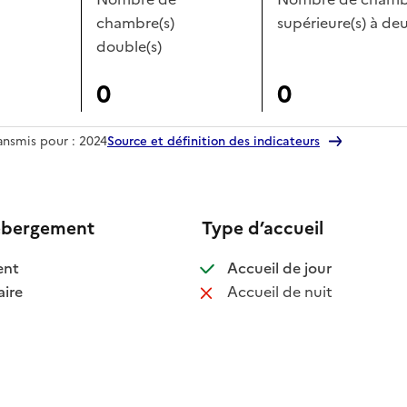
chambre(s)
supérieure(s) à deu
double(s)
0
0
ransmis pour : 2024
Source et définition des indicateurs
ébergement
Type d’accueil
 disponible
: disponible
ent
Accueil de jour
 disponible
: non disponib
ire
Accueil de nuit