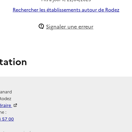
Rechercher les établissements autour de Rodez
Signaler une erreur
tation
lanard
 Rodez
néraire
e :
3 57 00