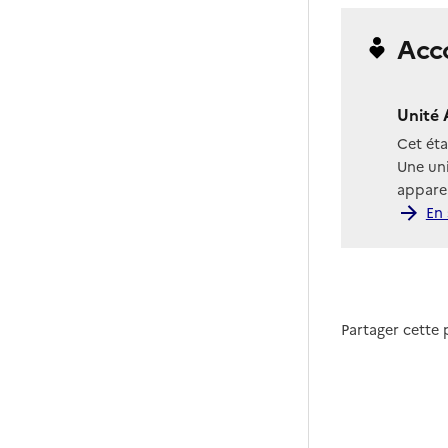
Acc
Unité 
Cet ét
Une uni
apparen
En 
Partager cette