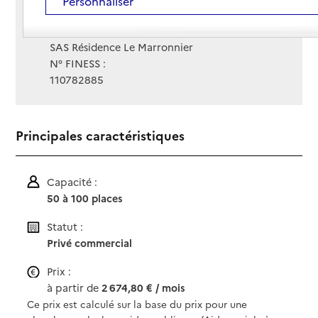
Personnaliser
Site Internet
Site internet
Gestionnaire :
SAS Résidence Le Marronnier
N° FINESS :
110782885
Principales caractéristiques
Capacité :
50 à 100 places
Statut :
Privé commercial
Prix :
à partir de
2 674,80 € / mois
Ce prix est calculé sur la base du prix pour une