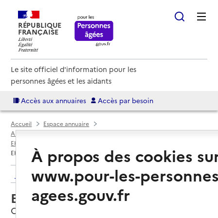
RÉPUBLIQUE
FRANÇAISE
Le site officiel d'information pour les
personnes âgées et les aidants
Accès aux annuaires
Accès par besoin
Accueil
Espace annuaire
Annuaire EHPAD et maisons de retraite
EHPAD par département
Aude (11)
Carcassonne
À propos des cookies su
EHPAD Le Marronnier
www.pour-les-personnes
Retour aux résultats de l'annuaire
agees.gouv.fr
EHPAD Le Marronnier
Carcassonne, AUDE