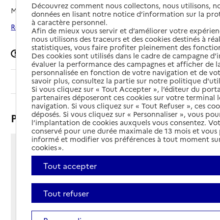
Découvrez comment nous collectons, nous utilisons, no
Mis à jour le
09/03/2026
données en lisant notre notice d’information sur la pr
à caractère personnel.
Rechercher les établissements autour de Carcassonne
Afin de mieux vous servir et d’améliorer votre expérienc
nous utilisons des traceurs et des cookies destinés à réal
statistiques, vous faire profiter pleinement des fonction
Signaler une erreur
Des cookies sont utilisés dans le cadre de campagne d
évaluer la performance des campagnes et afficher de la
personnalisée en fonction de votre navigation et de vot
savoir plus, consultez la partie sur notre politique d'uti
Sommaire
Si vous cliquez sur « Tout Accepter », l’éditeur du porta
partenaires déposeront ces cookies sur votre terminal l
navigation. Si vous cliquez sur « Tout Refuser », ces co
déposés. Si vous cliquez sur « Personnaliser », vous pou
Présentation
l’implantation de cookies auxquels vous consentez. Vot
conservé pour une durée maximale de 13 mois et vous
informé et modifier vos préférences à tout moment sur
cookies ».
65 allée d'Iéna
BP 584
Tout accepter
11000 - Carcassonne
Voir itinéraire
Tout refuser
Téléphone :
04 68 25 44 19
Contact
Contact