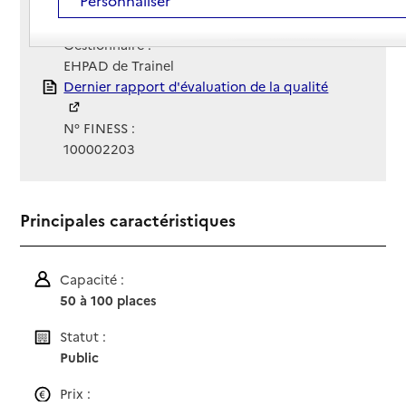
Contact
Contact
Site Internet
Site internet non renseigné
Gestionnaire :
EHPAD de Trainel
Rapport HAS
Dernier rapport d'évaluation de la qualité
N° FINESS :
100002203
Principales caractéristiques
Capacité :
50 à 100 places
Statut :
Public
Prix :