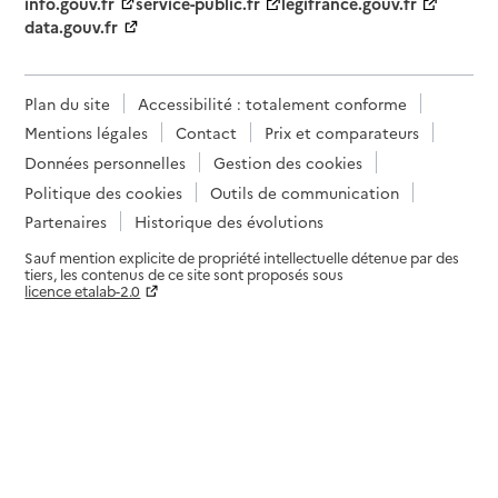
info.gouv.fr
service-public.fr
legifrance.gouv.fr
data.gouv.fr
Plan du site
Accessibilité : totalement conforme
Mentions légales
Contact
Prix et comparateurs
Données personnelles
Gestion des cookies
Politique des cookies
Outils de communication
Partenaires
Historique des évolutions
Sauf mention explicite de propriété intellectuelle détenue par des
tiers, les contenus de ce site sont proposés sous
licence etalab-2.0
Paramètres sur le choix des cookies