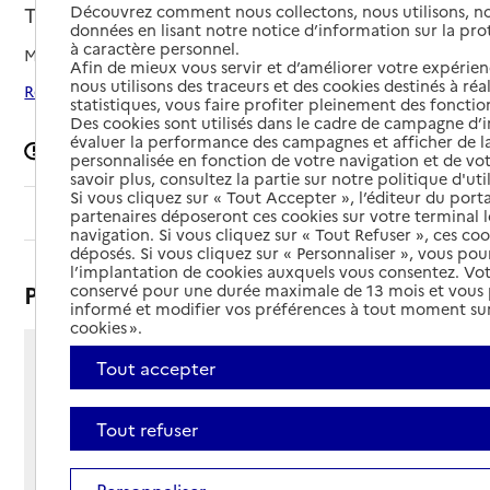
Découvrez comment nous collectons, nous utilisons, no
Traînel, AUBE
données en lisant notre notice d’information sur la pr
à caractère personnel.
Mis à jour le
17/12/2025
Afin de mieux vous servir et d’améliorer votre expérienc
nous utilisons des traceurs et des cookies destinés à réal
Rechercher les établissements autour de Traînel
statistiques, vous faire profiter pleinement des fonction
Des cookies sont utilisés dans le cadre de campagne d
évaluer la performance des campagnes et afficher de la
Signaler une erreur
personnalisée en fonction de votre navigation et de vot
savoir plus, consultez la partie sur notre politique d'uti
Si vous cliquez sur « Tout Accepter », l’éditeur du porta
Sommaire
partenaires déposeront ces cookies sur votre terminal l
navigation. Si vous cliquez sur « Tout Refuser », ces co
déposés. Si vous cliquez sur « Personnaliser », vous pou
l’implantation de cookies auxquels vous consentez. Vot
Présentation
conservé pour une durée maximale de 13 mois et vous
informé et modifier vos préférences à tout moment sur
cookies ».
Tout accepter
32 rue Saint Antoine
10400 - Traînel
Voir itinéraire
Tout refuser
Téléphone :
03 25 39 10 38
Personnaliser