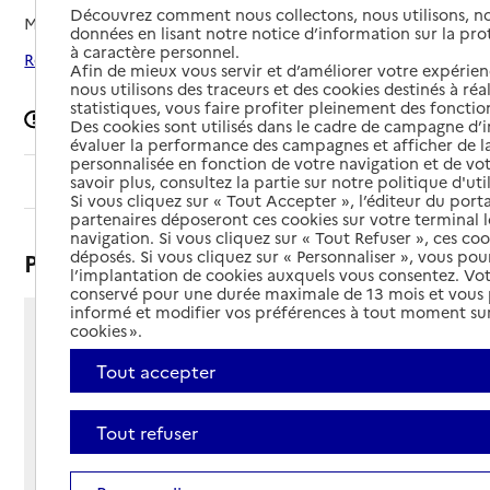
Découvrez comment nous collectons, nous utilisons, no
Mis à jour le
15/12/2025
données en lisant notre notice d’information sur la pr
à caractère personnel.
Rechercher les établissements autour de Méry-sur-Seine
Afin de mieux vous servir et d’améliorer votre expérienc
nous utilisons des traceurs et des cookies destinés à réal
statistiques, vous faire profiter pleinement des fonction
Signaler une erreur
Des cookies sont utilisés dans le cadre de campagne d
évaluer la performance des campagnes et afficher de la
personnalisée en fonction de votre navigation et de vot
Sommaire
savoir plus, consultez la partie sur notre politique d'uti
Si vous cliquez sur « Tout Accepter », l’éditeur du porta
partenaires déposeront ces cookies sur votre terminal l
navigation. Si vous cliquez sur « Tout Refuser », ces co
déposés. Si vous cliquez sur « Personnaliser », vous pou
Présentation
l’implantation de cookies auxquels vous consentez. Vot
conservé pour une durée maximale de 13 mois et vous
informé et modifier vos préférences à tout moment sur
cookies ».
17 avenue Clotilde Delatour
10170 - Méry-sur-Seine
Tout accepter
Voir itinéraire
Téléphone :
Tout refuser
03 25 21 20 15
Contact
Contact
Site Internet
Site internet non renseigné