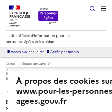
RÉPUBLIQUE
FRANÇAISE
Le site officiel d'information pour les
personnes âgées et les aidants
Accès aux annuaires
Accès par besoin
Accueil
Espace annuaire
Annuaire EHPAD et maisons de retraite
EHPAD par département
Aube (10)
Méry-sur-Seine
À propos des cookies su
EHPAD Résidence Delatour
www.pour-les-personnes
Retour aux résultats de l'annuaire
agees.gouv.fr
EHPAD Résidence Delatour
Méry-sur-Seine, AUBE