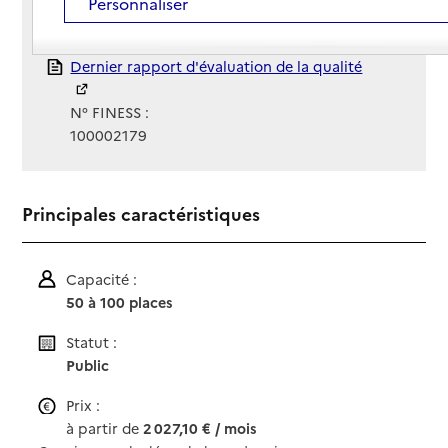
Personnaliser
Gestionnaire :
EHPAD de Méry Sur Seine
Rapport HAS
Dernier rapport d'évaluation de la qualité
N° FINESS :
100002179
Principales caractéristiques
Capacité :
50 à 100 places
Statut :
Public
Prix :
à partir de
2 027,10 € / mois