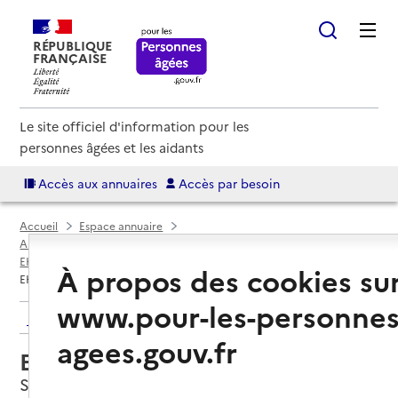
RÉPUBLIQUE
FRANÇAISE
Le site officiel d'information pour les
personnes âgées et les aidants
Accès aux annuaires
Accès par besoin
Accueil
Espace annuaire
Annuaire EHPAD et maisons de retraite
EHPAD par département
Ardennes (08)
Sedan
À propos des cookies su
EHPAD La Petite Venise
www.pour-les-personnes
Retour aux résultats de l'annuaire
agees.gouv.fr
EHPAD La Petite Venise
Sedan, ARDENNES