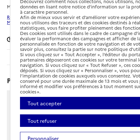
Découvrez comment nous collectons, nous utilisons, no
Mis à jour le
02/06/2026
données en lisant notre notice d’information sur la pr
à caractère personnel.
Rechercher les établissements autour de Charleville-
Afin de mieux vous servir et d’améliorer votre expérienc
Mézières
nous utilisons des traceurs et des cookies destinés à réal
statistiques, vous faire profiter pleinement des fonction
Des cookies sont utilisés dans le cadre de campagne d
évaluer la performance des campagnes et afficher de la
Signaler une erreur
personnalisée en fonction de votre navigation et de vot
savoir plus, consultez la partie sur notre politique d'uti
Si vous cliquez sur « Tout Accepter », l’éditeur du porta
Sommaire
partenaires déposeront ces cookies sur votre terminal l
navigation. Si vous cliquez sur « Tout Refuser », ces co
déposés. Si vous cliquez sur « Personnaliser », vous pou
l’implantation de cookies auxquels vous consentez. Vot
Présentation
conservé pour une durée maximale de 13 mois et vous
informé et modifier vos préférences à tout moment sur
cookies ».
60 rue de Monthermé
Tout accepter
08000 - Charleville-Mézières
Voir itinéraire
Tout refuser
Téléphone :
03 24 58 50 00
Contact
Courriel non renseigné
Personnaliser