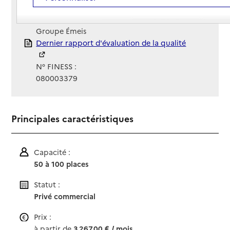
Site Internet
Site internet
Gestionnaire :
Groupe Émeis
Rapport HAS
Dernier rapport d'évaluation de la qualité
N° FINESS :
080003379
Principales caractéristiques
Capacité :
50 à 100 places
Statut :
Privé commercial
Prix :
à partir de
3 267,00 € / mois