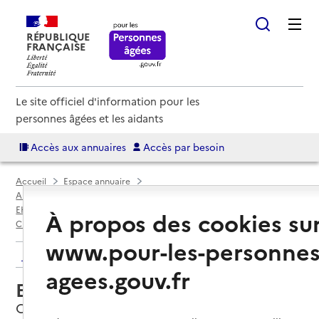
RÉPUBLIQUE
FRANÇAISE
Le site officiel d'information pour les
personnes âgées et les aidants
Accès aux annuaires
Accès par besoin
Accueil
Espace annuaire
Annuaire EHPAD et maisons de retraite
EHPAD par département
Ardennes (08)
À propos des cookies su
Charleville-Mézières
EHPAD Patrice Groff
www.pour-les-personnes
Retour aux résultats de l'annuaire
agees.gouv.fr
EHPAD Patrice Groff
Charleville-Mézières, ARDENNES