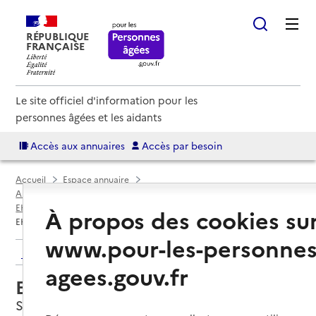
RÉPUBLIQUE
FRANÇAISE
Le site officiel d'information pour les
personnes âgées et les aidants
Accès aux annuaires
Accès par besoin
Accueil
Espace annuaire
Annuaire EHPAD et maisons de retraite
EHPAD par département
Ardèche (07)
Saint-Agrève
À propos des cookies su
EHPAD de l'hôpital privé
www.pour-les-personnes
Retour aux résultats de l'annuaire
agees.gouv.fr
EHPAD de l'hôpital privé
Saint-Agrève, ARDECHE