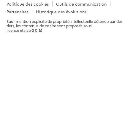
Politique des cookies
Outils de communication
Partenaires
Historique des évolutions
Sauf mention explicite de propriété intellectuelle détenue par des
tiers, les contenus de ce site sont proposés sous
licence etalab-2.0
Paramètres sur le choix des cookies