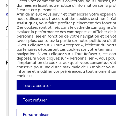
Découvrez comment nous collectons, nous utilisons, no
données en lisant notre notice d’information sur la pr
Mis à jour le
27/06/2025
à caractère personnel.
Afin de mieux vous servir et d’améliorer votre expérienc
Rechercher les établissements autour de Saint-Agrève
nous utilisons des traceurs et des cookies destinés à réal
statistiques, vous faire profiter pleinement des fonction
Des cookies sont utilisés dans le cadre de campagne d
Signaler une erreur
évaluer la performance des campagnes et afficher de la
personnalisée en fonction de votre navigation et de vot
savoir plus, consultez la partie sur notre politique d'uti
Sommaire
Si vous cliquez sur « Tout Accepter », l’éditeur du porta
partenaires déposeront ces cookies sur votre terminal l
navigation. Si vous cliquez sur « Tout Refuser », ces co
déposés. Si vous cliquez sur « Personnaliser », vous pou
Présentation
l’implantation de cookies auxquels vous consentez. Vot
conservé pour une durée maximale de 13 mois et vous
informé et modifier vos préférences à tout moment sur
cookies ».
295 rue du Docteur Tourasse
Tout accepter
07320 - Saint-Agrève
Voir itinéraire
Téléphone :
Tout refuser
04 75 30 39 00
Contact
Contact
Personnaliser
Site Internet
Site internet non renseigné