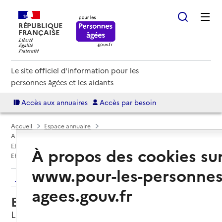
RÉPUBLIQUE
FRANÇAISE
Le site officiel d'information pour les
personnes âgées et les aidants
Accès aux annuaires
Accès par besoin
Accueil
Espace annuaire
Annuaire EHPAD et maisons de retraite
EHPAD par département
Alpes-Maritimes (06)
Le Cannet
À propos des cookies su
EHPAD Les jardins de Pauline
www.pour-les-personnes
Retour aux résultats de l'annuaire
agees.gouv.fr
EHPAD Les jardins de Pauline
Le Cannet, ALPES-MARITIMES