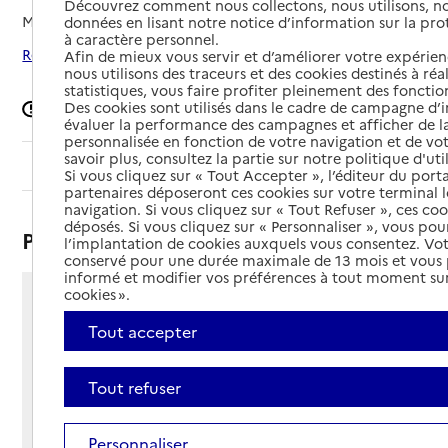
Découvrez comment nous collectons, nous utilisons, no
Mis à jour le
20/05/2026
données en lisant notre notice d’information sur la pr
à caractère personnel.
Rechercher les établissements autour de Le Cannet
Afin de mieux vous servir et d’améliorer votre expérienc
nous utilisons des traceurs et des cookies destinés à réal
statistiques, vous faire profiter pleinement des fonction
Des cookies sont utilisés dans le cadre de campagne d
Signaler une erreur
évaluer la performance des campagnes et afficher de la
personnalisée en fonction de votre navigation et de vot
savoir plus, consultez la partie sur notre politique d'uti
Sommaire
Si vous cliquez sur « Tout Accepter », l’éditeur du porta
partenaires déposeront ces cookies sur votre terminal l
navigation. Si vous cliquez sur « Tout Refuser », ces co
déposés. Si vous cliquez sur « Personnaliser », vous pou
Présentation
l’implantation de cookies auxquels vous consentez. Vot
conservé pour une durée maximale de 13 mois et vous
informé et modifier vos préférences à tout moment sur
cookies ».
3 chemin des Fades
Tout accepter
06110 - Le Cannet
Voir itinéraire
Téléphone :
Tout refuser
04 92 18 46 00
Contact
Contact
Personnaliser
Site Internet
Site internet