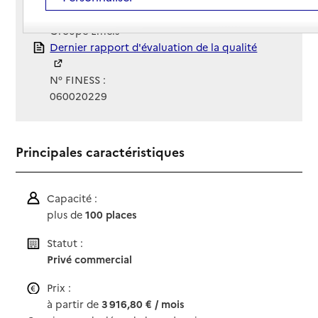
Gestionnaire :
Groupe Émeis
Rapport HAS
Dernier rapport d'évaluation de la qualité
N° FINESS :
060020229
Principales caractéristiques
Capacité :
plus de
100 places
Statut :
Privé commercial
Prix :
à partir de
3 916,80 € / mois