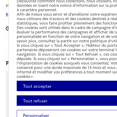
Découvrez comment nous collectons, nous utilisons, no
données en lisant notre notice d’information sur la pr
Mis à jour le
19/02/2026
à caractère personnel.
Afin de mieux vous servir et d’améliorer votre expérienc
Rechercher les établissements autour de Montmarault
nous utilisons des traceurs et des cookies destinés à réal
statistiques, vous faire profiter pleinement des fonction
Des cookies sont utilisés dans le cadre de campagne d
Signaler une erreur
évaluer la performance des campagnes et afficher de la
personnalisée en fonction de votre navigation et de vot
savoir plus, consultez la partie sur notre politique d'uti
Sommaire
Si vous cliquez sur « Tout Accepter », l’éditeur du porta
partenaires déposeront ces cookies sur votre terminal l
navigation. Si vous cliquez sur « Tout Refuser », ces co
déposés. Si vous cliquez sur « Personnaliser », vous pou
Présentation
l’implantation de cookies auxquels vous consentez. Vot
conservé pour une durée maximale de 13 mois et vous
informé et modifier vos préférences à tout moment sur
cookies ».
2 avenue Georges Mercier
Tout accepter
03390 - Montmarault
Voir itinéraire
Téléphone :
Tout refuser
04 70 07 60 86
Contact
Contact
Personnaliser
Site Internet
Site internet