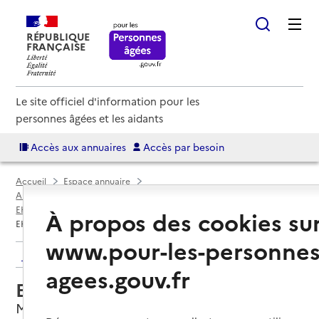
RÉPUBLIQUE
FRANÇAISE
Le site officiel d'information pour les
personnes âgées et les aidants
Accès aux annuaires
Accès par besoin
Accueil
Espace annuaire
Annuaire EHPAD et maisons de retraite
EHPAD par département
Allier (03)
Montmarault
À propos des cookies su
EHPAD Résidence Émeraude
www.pour-les-personnes
Retour aux résultats de l'annuaire
agees.gouv.fr
EHPAD Résidence Émeraude
Montmarault, ALLIER