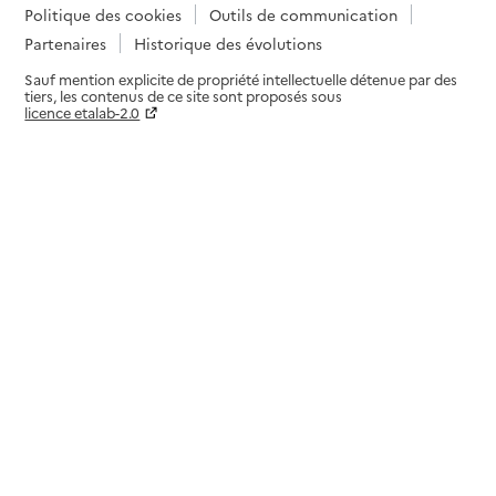
Politique des cookies
Outils de communication
Partenaires
Historique des évolutions
Sauf mention explicite de propriété intellectuelle détenue par des
tiers, les contenus de ce site sont proposés sous
licence etalab-2.0
Paramètres sur le choix des cookies