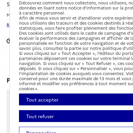
Découvrez comment nous collectons, nous utilisons, no
Saint-Quentin, AISNE
données en lisant notre notice d’information sur la pr
à caractère personnel.
Mis à jour le
10/06/2026
Afin de mieux vous servir et d’améliorer votre expérienc
nous utilisons des traceurs et des cookies destinés à réal
Rechercher les établissements autour de Saint-Quentin
statistiques, vous faire profiter pleinement des fonction
Des cookies sont utilisés dans le cadre de campagne d
évaluer la performance des campagnes et afficher de la
Signaler une erreur
personnalisée en fonction de votre navigation et de vot
savoir plus, consultez la partie sur notre politique d'uti
Si vous cliquez sur « Tout Accepter », l’éditeur du porta
Sommaire
partenaires déposeront ces cookies sur votre terminal l
navigation. Si vous cliquez sur « Tout Refuser », ces co
déposés. Si vous cliquez sur « Personnaliser », vous pou
l’implantation de cookies auxquels vous consentez. Vot
Présentation
conservé pour une durée maximale de 13 mois et vous
informé et modifier vos préférences à tout moment sur
cookies ».
Tout accepter
101 rue Jean Cocteau
02100 - Saint-Quentin
Voir itinéraire
Tout refuser
Téléphone :
03 23 08 41 00
Personnaliser