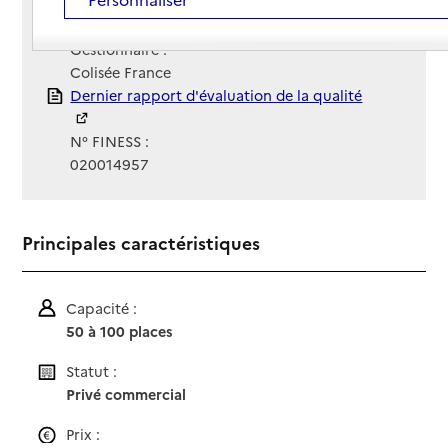
Contact
Contact
Site Internet
Site internet
Gestionnaire :
Colisée France
Rapport HAS
Dernier rapport d'évaluation de la qualité
N° FINESS :
020014957
Principales caractéristiques
Capacité :
50 à 100 places
Statut :
Privé commercial
Prix :