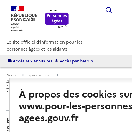
RÉPUBLIQUE
FRANÇAISE
Le site officiel d'information pour les
personnes âgées et les aidants
Accès aux annuaires
Accès par besoin
Accueil
Espace annuaire
Annuaire EHPAD et maisons de retraite
EHPAD par département
Aisne (02)
Saint-Quentin
À propos des cookies su
EHPAD Résidence des bords de Somme
www.pour-les-personnes
Retour aux résultats de l'annuaire
agees.gouv.fr
EHPAD Résidence des bords de
Somme