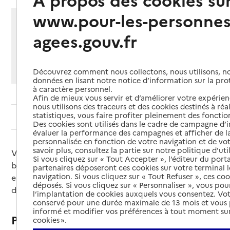
www.pour-les-personnes
Partager cette page
agees.gouv.fr
Imprimer
Partager par email
Partager sur Facebook
Partager sur X
Partager sur Linkedin
Si vous souhaitez partager sur Facebook, LinkedIn, X et
Découvrez comment nous collectons, nous utilisons, no
Whatsapp, veuillez
autoriser le dépôt de cookies
.
données en lisant notre notice d’information sur la pr
à caractère personnel.
Afin de mieux vous servir et d’améliorer votre expérienc
nous utilisons des traceurs et des cookies destinés à réal
statistiques, vous faire profiter pleinement des fonction
Sommaire
Des cookies sont utilisés dans le cadre de campagne d
évaluer la performance des campagnes et afficher de la
personnalisée en fonction de votre navigation et de vot
savoir plus, consultez la partie sur notre politique d'uti
Vous devez être hospitalisé. Comment s’assurer du
Si vous cliquez sur « Tout Accepter », l’éditeur du porta
bon déroulement de votre hospitalisation et mettre
partenaires déposeront ces cookies sur votre terminal l
navigation. Si vous cliquez sur « Tout Refuser », ces co
en place les meilleures conditions de retour à
déposés. Si vous cliquez sur « Personnaliser », vous pou
domicile ?
l’implantation de cookies auxquels vous consentez. Vot
conservé pour une durée maximale de 13 mois et vous
informé et modifier vos préférences à tout moment sur
Préparer une hospitalisation
cookies ».