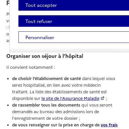
programmée
Tout accepter
Plusieurs démarches sont à effectuer pour bien préparer
votre hospitalisation, en fonction de votre type de séjour
Tout refuser
: hospitalisation complète, hospitalisation à temps partiel
ou séances de soins, hôpital de jour ou chirurgie
Personnaliser
ambulatoire.
Organiser son séjour à l’hôpital
Il convient notamment :
de choisir l’établissement de santé
dans lequel vous
serez hospitalisé, en lien avec votre médecin
traitant. La liste des établissements de santé est
disponible sur
le site de l'Assurance Maladie
;
de rassembler tous les documents
qui vous seront
demandés au bureau des admissions lors de
l'enregistrement de votre dossier ;
de vous renseigner sur la prise en charge de
vos frais