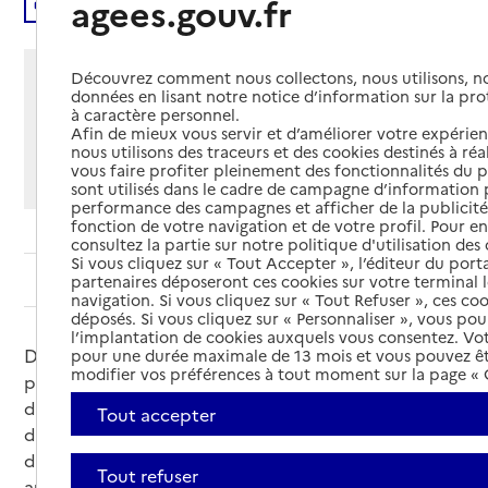
agees.gouv.fr
Écouter
Partager cette page
Découvrez comment nous collectons, nous utilisons, no
données en lisant notre notice d’information sur la pr
Imprimer
Partager par email
Partager sur Facebook
Partager sur X
Partager sur Linkedin
à caractère personnel.
Afin de mieux vous servir et d’améliorer votre expérienc
nous utilisons des traceurs et des cookies destinés à réal
Si vous souhaitez partager sur Facebook, LinkedIn, X et
vous faire profiter pleinement des fonctionnalités du p
Whatsapp, veuillez
autoriser le dépôt de cookies
.
sont utilisés dans le cadre de campagne d’information 
performance des campagnes et afficher de la publicité
fonction de votre navigation et de votre profil. Pour en
consultez la partie sur notre politique d'utilisation des
Si vous cliquez sur « Tout Accepter », l’éditeur du porta
Sommaire
partenaires déposeront ces cookies sur votre terminal l
navigation. Si vous cliquez sur « Tout Refuser », ces co
déposés. Si vous cliquez sur « Personnaliser », vous pou
l’implantation de cookies auxquels vous consentez. Vot
Des modules de formation en ligne gratuits
pour une durée maximale de 13 mois et vous pouvez êt
modifier vos préférences à tout moment sur la page « G
permettent aux aidants de personnes aphasiques
de développer leurs connaissances sur l’aphasie,
Tout accepter
d’améliorer la communication avec leurs proches et
de mieux identifier le rôle qu’ils peuvent jouer
Tout refuser
auprès d’eux.