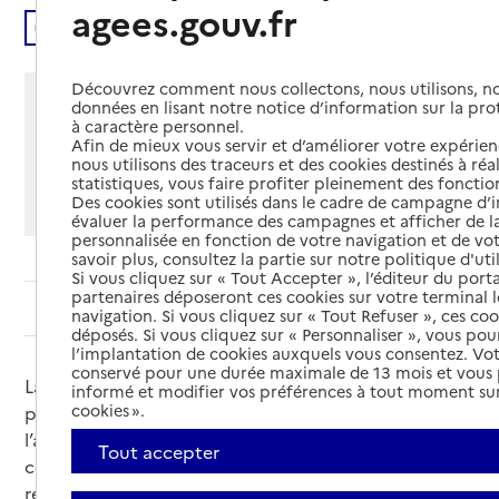
agees.gouv.fr
Écouter
Découvrez comment nous collectons, nous utilisons, no
Partager cette page
données en lisant notre notice d’information sur la pr
à caractère personnel.
Imprimer
Partager par email
Partager sur Facebook
Partager sur X
Partager sur Linkedin
Afin de mieux vous servir et d’améliorer votre expérienc
nous utilisons des traceurs et des cookies destinés à réal
statistiques, vous faire profiter pleinement des fonction
Si vous souhaitez partager sur Facebook, LinkedIn, X et
Des cookies sont utilisés dans le cadre de campagne d
Whatsapp, veuillez
autoriser le dépôt de cookies
.
évaluer la performance des campagnes et afficher de la
personnalisée en fonction de votre navigation et de vot
savoir plus, consultez la partie sur notre politique d'uti
Si vous cliquez sur « Tout Accepter », l’éditeur du porta
partenaires déposeront ces cookies sur votre terminal l
Sommaire
navigation. Si vous cliquez sur « Tout Refuser », ces co
déposés. Si vous cliquez sur « Personnaliser », vous pou
l’implantation de cookies auxquels vous consentez. Vot
conservé pour une durée maximale de 13 mois et vous
La dénutrition touche particulièrement les
informé et modifier vos préférences à tout moment sur
cookies ».
personnes âgées du fait d’une diminution de
l’appétit, de certaines maladies ou de la prise de
Tout accepter
certains médicaments, de difficultés à préparer des
repas… La dénutrition affaiblit le corps et peut