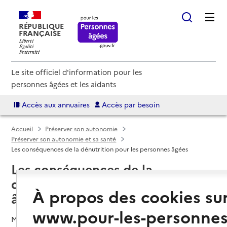
RÉPUBLIQUE
FRANÇAISE
Le site officiel d'information pour les
personnes âgées et les aidants
Accès aux annuaires
Accès par besoin
Accueil
Préserver son autonomie
Préserver son autonomie et sa santé
Les conséquences de la dénutrition pour les personnes âgées
Les conséquences de la
dénutrition pour les personnes
À propos des cookies su
âgées
www.pour-les-personnes
Mis à jour le
09/04/2026