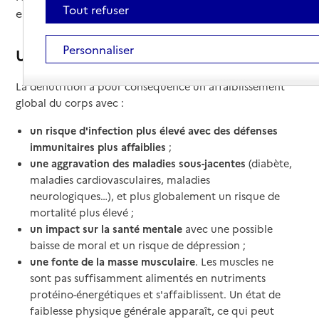
Tout refuser
entraîner une perte d’autonomie.
Personnaliser
Un affaiblissement du corps
La dénutrition a pour conséquence un affaiblissement
global du corps avec :
un risque d'infection plus élevé avec des défenses
immunitaires plus affaiblies
;
une aggravation des maladies sous-jacentes
(diabète,
maladies cardiovasculaires, maladies
neurologiques…), et plus globalement un risque de
mortalité plus élevé ;
un impact sur la santé mentale
avec une possible
baisse de moral et un risque de dépression ;
une fonte de la masse musculaire
. Les muscles ne
sont pas suffisamment alimentés en nutriments
protéino-énergétiques et s'affaiblissent. Un état de
faiblesse physique générale apparaît, ce qui peut