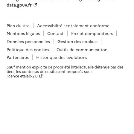
Contact
data.gouv.fr
Rapport HAS
Voir la fiche
Source des données : Finess n° 730790656
Plan du site
Accessibilité : totalement conforme
Mis à jour le : 08/08/2026
Mentions légales
Contact
Prix et comparateurs
Service de soins infirmiers à domicile
Données personnelles
Gestion des cookies
SSIAD - Centre hospitalier de la Vallée de la
Politique des cookies
Outils de communication
Maurienne
Partenaires
Historique des évolutions
Adresse
110 rue du Pré de Pâques
Sauf mention explicite de propriété intellectuelle détenue par des
tiers, les contenus de ce site sont proposés sous
73500
-
Modane
licence etalab-2.0
Paramètres sur le choix des cookies
04 79 20 75 26
Contact
Site internet
Rapport HAS
Voir la fiche
Équipe Spécialisée Alzheimer
Source des données : Finess n° 730009081