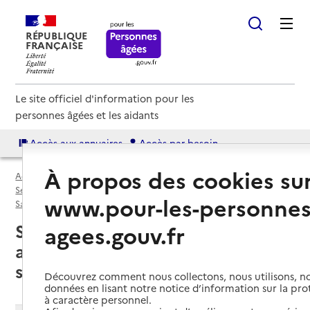
RÉPUBLIQUE
FRANÇAISE
Le site officiel d'information pour les
personnes âgées et les aidants
Accès aux annuaires
Accès par besoin
À propos des cookies su
Accueil
Espace annuaire
Services autonomie à domicile (aide et soins) par département
www.pour-les-personnes
Savoie (73)
Service autonomie à domicile (aide et soins)
Savoie (73) : liste des 21 services
agees.gouv.fr
autonomie à domicile (aide et
soins)
Découvrez comment nous collectons, nous utilisons, no
données en lisant notre notice d’information sur la pr
à caractère personnel.