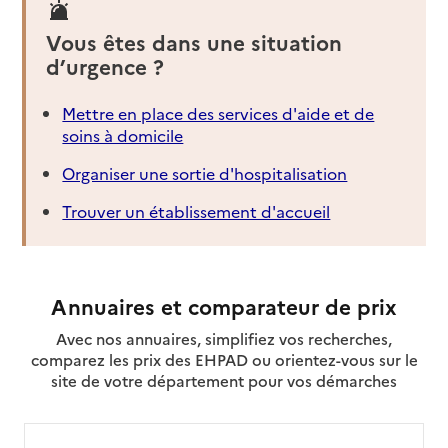
Source des données : Finess n° 730005139
Mis à jour le : 22/07/2026
Vous êtes dans une situation
d’urgence ?
Service autonomie à domicile (aide et soins)
Services du CCAS
Mettre en place des services d'aide et de
Adresse
141 chemin du picolet Centre social Jacques
soins à domicile
Hochard
Organiser une sortie d'hospitalisation
73290
-
La Motte-Servolex
Trouver un établissement d'accueil
04 79 65 17 73
Contact
Site internet
Rapport HAS
Voir la fiche
Annuaires et comparateur de prix
Avec nos annuaires, simplifiez vos recherches,
Source des données : Finess n° 730010220
comparez les prix des EHPAD ou orientez-vous sur le
Mis à jour le : 06/08/2026
site de votre département pour vos démarches
Service autonomie à domicile (aide et soins)
Services du CCAS