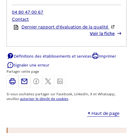
04 80 47 00 67
Contact
Rapport HAS
Dernier rapport d'évaluation de la qualité
Voir la fiche
Source des données : Finess n° 730009859
Mis à jour le : 23/07/2026
Définitions des établissements et services
Imprimer
Service autonomie à domicile (aide et soins)
Signaler une erreur
Service du Centre Intercommunal d'Action
Partager cette page
Sociale (CIAS)
Imprimer
Partager par email
Partager sur Facebook
Partager sur X
Partager sur Linkedin
Adresse
2 avenue des Chasseurs Alpins
Si vous souhaitez partager sur Facebook, LinkedIn, X et Whatsapp,
73200
-
Albertville
veuillez
autoriser le dépôt de cookies
.
04 79 31 11 52
Haut de page
Rapport HAS
Voir la fiche
Équipe Spécialisée Alzheimer