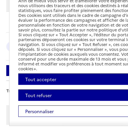
Afin de mieux vous servir et d’améliorer votre expérienc
Modifier ma recherche
nous utilisons des traceurs et des cookies destinés à réal
statistiques, vous faire profiter pleinement des fonction
Des cookies sont utilisés dans le cadre de campagne d
évaluer la performance des campagnes et afficher de la
Ajouter cette recherche aux favoris
personnalisée en fonction de votre navigation et de vot
savoir plus, consultez la partie sur notre politique d'uti
Si vous cliquez sur « Tout Accepter », l’éditeur du porta
partenaires déposeront ces cookies sur votre terminal l
navigation. Si vous cliquez sur « Tout Refuser », ces co
Chambéry : 2
déposés. Si vous cliquez sur « Personnaliser », vous pou
l’implantation de cookies auxquels vous consentez. Vot
conservé pour une durée maximale de 13 mois et vous
informé et modifier vos préférences à tout moment sur
cookies ».
Filtrer
Tout accepter
Trier par :
Tout refuser
Afficher les résultats par:
Personnaliser
Mode liste
Mode carte