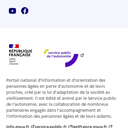
(CCAS)
Adresse
8 rue de l'Épine
73160
-
Cognin
04 79 69 85 72
Contact
Rapport HAS
Voir la fiche
Source des données : Finess n° 730011079
Mis à jour le : 22/07/2026
Service de soins infirmiers à domicile
Portail national d'information et d'orientation des
SSIAD - Centre communal d'action sociale
personnes âgées en perte d'autonomie et de leurs
(CCAS)
proches, créé par la loi d'adaptation de la société au
vieillissement. Il est édité et animé par le Service public
Adresse
Chemin du Puisât
de l'autonomie, avec la collaboration de nombreux
73330
-
Le Pont-de-Beauvoisin
partenaires engagés dans l'accompagnement et
l'information des personnes âgées et de leurs aidants.
04 76 37 00 40
info.gouv.fr
service-public.fr
legifrance.gouv.fr