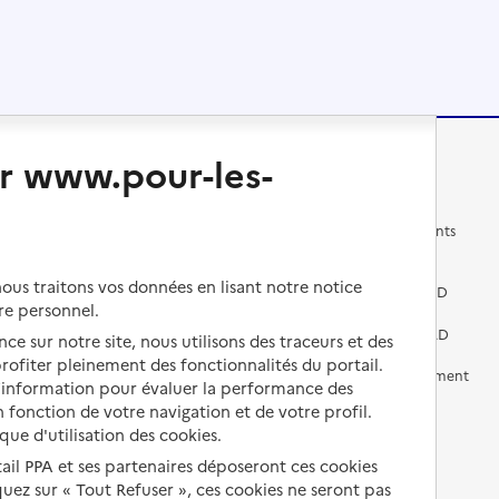
r www.pour-les-
Changer de logement
Vivre dans un EHPAD
Les questions à se poser
Les différents établissements
médicalisés
Vivre dans une résidence avec
us traitons vos données en lisant notre notice
services pour seniors
Préparer l'entrée en EHPAD
re personnel.
Vivre chez un proche
Aides financières en EHPAD
ce sur notre site, nous utilisons des traceurs et des
 profiter pleinement des fonctionnalités du portail.
Vivre en accueil familial
Prévention, accompagnement
d’information pour évaluer la performance des
et soins
 fonction de votre navigation et de votre profil.
Autres solutions de logement
ique d'utilisation des cookies.
Comprendre les prix en
EHPAD
tail PPA et ses partenaires déposeront ces cookies
iquez sur « Tout Refuser », ces cookies ne seront pas
Droits en EHPAD