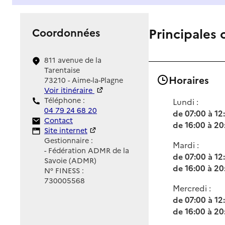
Principales 
Coordonnées
811 avenue de la
Tarentaise
Horaires
73210 - Aime-la-Plagne
Voir itinéraire
Téléphone :
Lundi :
04 79 24 68 20
de 07:00 à 12
Contact
Contact
de 16:00 à 20
Site Internet
Site internet
Gestionnaire :
Mardi :
- Fédération ADMR de la
de 07:00 à 12
Savoie (ADMR)
de 16:00 à 20
N° FINESS :
730005568
Mercredi :
de 07:00 à 12
de 16:00 à 20