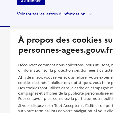
S'abonner
Voir toutes les lettres d'information
À propos des cookies su
Préserver son autonomie
Vivre à domicile
personnes-agees.gouv.fr
Perte d'autonomie : évaluation
Bénéficier d'aide à domicile
et droits
Bénéficier de soins à domicile
Découvrez comment nous collectons, nous utilisons, no
Aménager son logement et
d’information sur la protection des données à caractè
s'équiper
Aides financières
Afin de mieux vous servir et d’améliorer votre expérien
Préserver son autonomie et sa
Solutions d'accueil temporaire
cookies destinés à réaliser des statistiques, vous faire
santé
Des cookies sont utilisés dans le cadre de campagne 
Partager son logement
campagnes et afficher de la publicité personnalisée en
Organiser à l'avance sa propre
protection
Pour en savoir plus, consultez la partie sur notre polit
Vivre à domicile avec une
maladie ou un handicap
Si vous cliquez sur « Tout Accepter », l’éditeur du por
Les mesures de protection
sur votre terminal lors de votre navigation. Si vous cl