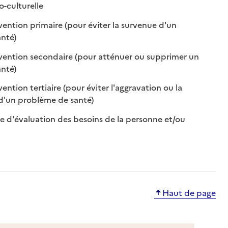
: disponible
: non disponible
-culturelle
ention primaire (pour éviter la survenue d'un
: disponible
: non disponible
nté)
vention secondaire (pour atténuer ou supprimer un
: disponible
: non disponible
nté)
ntion tertiaire (pour éviter l'aggravation ou la
: disponible
: non disponible
 d'un problème de santé)
le d'évaluation des besoins de la personne et/ou
ible
isponible
Haut de page