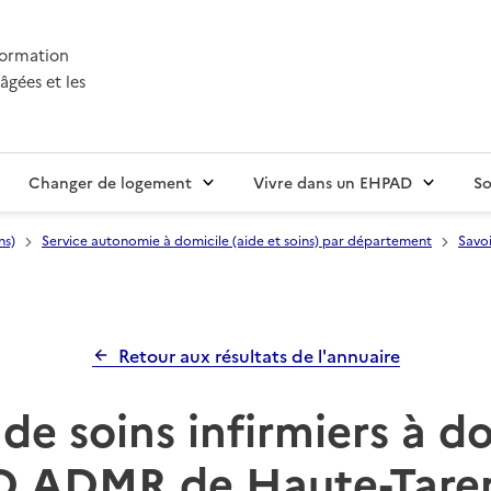
nformation
âgées et les
Changer de logement
Vivre dans un EHPAD
So
ns)
Service autonomie à domicile (aide et soins) par département
Savoi
Retour aux résultats de l'annuaire
de soins infirmiers à d
D ADMR de Haute-Taren