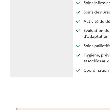
: d
: n
Soins infirmier
Soins de nursi
Activité de dé
Evaluation du
d'adaptation 
: di
: no
Soins palliatif
Hygiène, préve
associées aux 
Coordination 