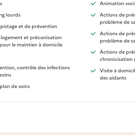
isponible
on disponible
s
Animation socio
: disponible
: non disponible
ng lourds
Actions de prév
problème de sa
: disponible
: non disponible
pistage et de prévention
Actions de pré
 logement et préconisation
problème de sa
: disponible
: non disponible
pour le maintien à domicile
Actions de préve
sponible
n disponible
s
chronicisation
ntion, contrôle des infections
Visite à domici
: disponible
: non disponible
soins
: dispon
: non d
des aidants
: disponible
: non disponible
plan de soins