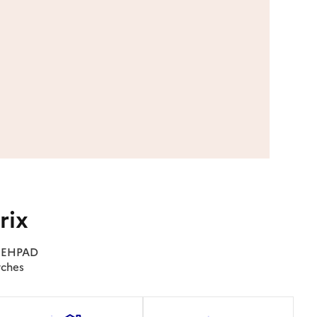
rix
es EHPAD
rches