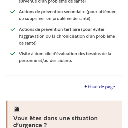
: disponible
: non disponible
survenue d'un problème de santé)
Actions de prévention secondaire (pour atténuer
: disponible
: non disponible
ou supprimer un problème de santé)
Actions de prévention tertiaire (pour éviter
l'aggravation ou la chronicisation d'un problème
: disponible
: non disponible
de santé)
Visite à domicile d'évaluation des besoins de la
: disponible
: non disponible
personne et/ou des aidants
Haut de page
Vous êtes dans une situation
d’urgence ?