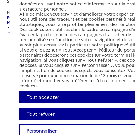
Saint-Michel-de-Maurienne, SAVOIE
données en lisant notre notice d’information sur la pr
à caractère personnel.
Mis à jour le
07/08/2026
Afin de mieux vous servir et d’améliorer votre expérienc
Rechercher les établissements et services autour de Saint-
nous utilisons des traceurs et des cookies destinés à réal
Michel-de-Maurienne.
statistiques, vous faire profiter pleinement des fonction
Des cookies sont utilisés dans le cadre de campagne d
Signaler une erreur
évaluer la performance des campagnes et afficher de la
personnalisée en fonction de votre navigation et de vot
savoir plus, consultez la partie sur notre politique d'uti
Si vous cliquez sur « Tout Accepter », l’éditeur du porta
partenaires déposeront ces cookies sur votre terminal l
navigation. Si vous cliquez sur « Tout Refuser », ces co
déposés. Si vous cliquez sur « Personnaliser », vous pou
l’implantation de cookies auxquels vous consentez. Vot
conservé pour une durée maximale de 13 mois et vous
informé et modifier vos préférences à tout moment sur
cookies ».
Tout accepter
Tout refuser
Tout déplier
Personnaliser