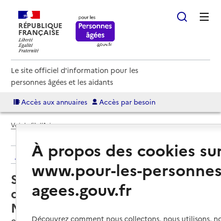
RÉPUBLIQUE
FRANÇAISE
Le site officiel d'information pour les
personnes âgées et les aidants
Accès aux annuaires
Accès par besoin
Voir le fil d’Ariane
À propos des cookies su
Retour aux résultats de l'annuaire
www.pour-les-personnes
Service de soins infirmiers à
agees.gouv.fr
domicile – SSIAD ADMR
Maurienne-Galibier
Découvrez comment nous collectons, nous utilisons, no