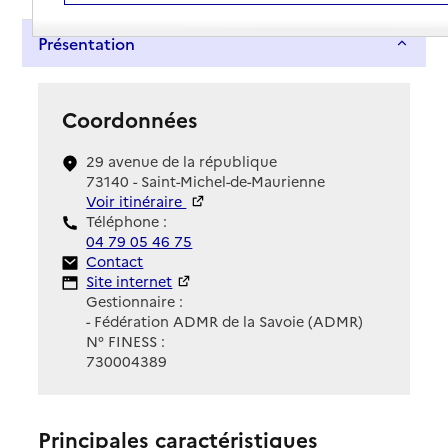
Présentation
Coordonnées
29 avenue de la république
73140 - Saint-Michel-de-Maurienne
Voir itinéraire
Téléphone :
04 79 05 46 75
Contact
Contact
Site Internet
Site internet
Gestionnaire :
- Fédération ADMR de la Savoie (ADMR)
N° FINESS :
730004389
Principales caractéristiques