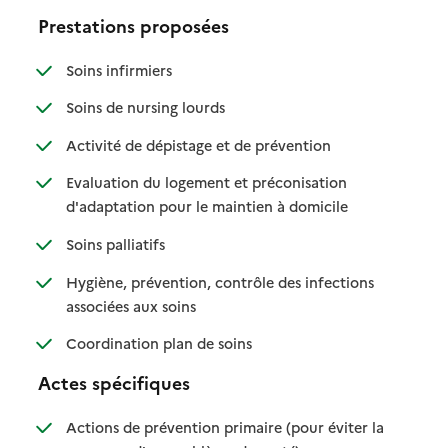
Prestations proposées
: disponible
: non disponible
Soins infirmiers
: disponible
: non disponible
Soins de nursing lourds
: disponible
: non disponible
Activité de dépistage et de prévention
Evaluation du logement et préconisation
: disponible
: non disponible
d'adaptation pour le maintien à domicile
: disponible
: non disponible
Soins palliatifs
Hygiène, prévention, contrôle des infections
: disponible
: non disponible
associées aux soins
: disponible
: non disponible
Coordination plan de soins
Actes spécifiques
Actions de prévention primaire (pour éviter la