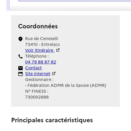
Présentation
Coordonnées
Rue de Ceneselli
73410 - Entrelacs
Voir itinéraire
Téléphone :
04 79 88 87 82
Contact
Contact
Site Internet
Site internet
Gestionnaire :
- Fédération ADMR de la Savoie (ADMR)
N° FINESS :
730002888
Principales caractéristiques