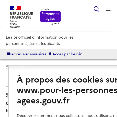
RÉPUBLIQUE
FRANÇAISE
Le site officiel d'information pour les
personnes âgées et les aidants
Accès aux annuaires
Accès par besoin
Voir le fil d’Ariane
À propos des cookies su
Retour aux résultats de l'annuaire
www.pour-les-personnes
Service de soins infirmiers à
agees.gouv.fr
domicile – SSIAD ADMR d'Albens
Entrelacs, SAVOIE
Découvrez comment nous collectons, nous utilisons, no