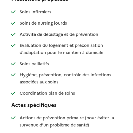
: disponible
: non disponible
Soins infirmiers
: disponible
: non disponible
Soins de nursing lourds
: disponible
: non disponible
Activité de dépistage et de prévention
Evaluation du logement et préconisation
: disponible
: non disponible
d'adaptation pour le maintien à domicile
: disponible
: non disponible
Soins palliatifs
Hygiène, prévention, contrôle des infections
: disponible
: non disponible
associées aux soins
: disponible
: non disponible
Coordination plan de soins
Actes spécifiques
Actions de prévention primaire (pour éviter la
: disponible
: non disponible
survenue d'un problème de santé)