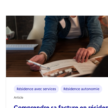
03 44 79 39 31
Contact
Rapport HAS
Voir les prix et prestations
Source des données : Finess n° 600108120
Mis à jour le : 08/09/2024
Résidence autonomie Les Cordeliers
Adresse
1 avenue de la République
60000
-
Beauvais
03 44 47 98 00
Contact
Site internet
Résidence avec services
Résidence autonomie
Rapport HAS
Voir les prix et prestations
Article
Comprendre sa facture en réside
Source des données : Finess n° 600008098