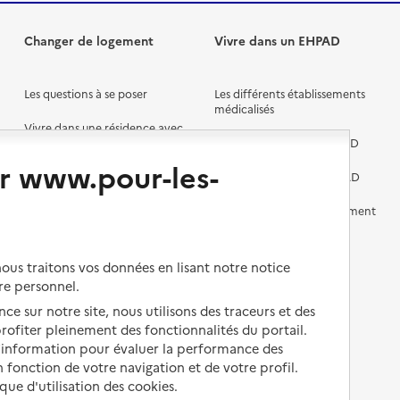
Changer de logement
Vivre dans un EHPAD
Les questions à se poser
Les différents établissements
médicalisés
Vivre dans une résidence avec
services pour seniors
Préparer l'entrée en EHPAD
r www.pour-les-
Vivre chez un proche
Aides financières en EHPAD
Vivre en accueil familial
Prévention, accompagnement
et soins
Autres solutions de logement
Comprendre les prix en
us traitons vos données en lisant notre notice
EHPAD
re personnel.
Droits en EHPAD
ce sur notre site, nous utilisons des traceurs et des
 profiter pleinement des fonctionnalités du portail.
Fin de vie en EHPAD
d’information pour évaluer la performance des
 fonction de votre navigation et de votre profil.
ique d'utilisation des cookies.