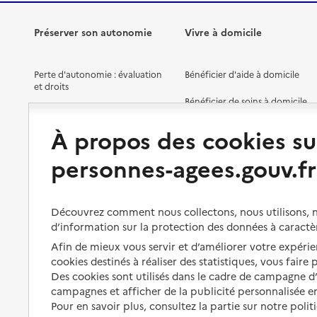
Préserver son autonomie
Vivre à domicile
Perte d'autonomie : évaluation
Bénéficier d'aide à domicile
et droits
Bénéficier de soins à domicile
Aménager son logement et
s'équiper
Aides financières
À propos des cookies su
Préserver son autonomie et sa
Solutions d'accueil temporaire
personnes-agees.gouv.fr
santé
Partager son logement
Organiser à l'avance sa propre
protection
Vivre à domicile avec une
Découvrez comment nous collectons, nous utilisons, no
maladie ou un handicap
d’information sur la protection des données à caractè
Les mesures de protection
Afin de mieux vous servir et d’améliorer votre expérien
Être hospitalisé
Les obligations de la famille
cookies destinés à réaliser des statistiques, vous faire
Fin de vie à domicile
Des cookies sont utilisés dans le cadre de campagne 
À qui s’adresser ?
campagnes et afficher de la publicité personnalisée en
Pour en savoir plus, consultez la partie sur notre polit
Les politiques du grand âge