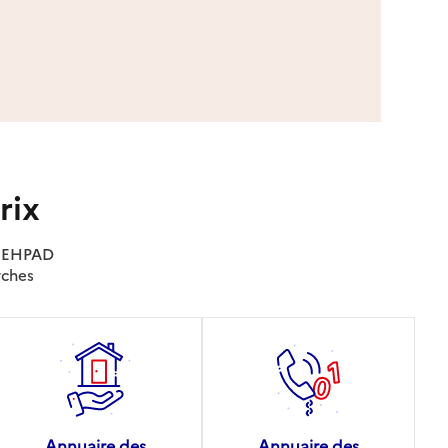
rix
es EHPAD
rches
Annuaire des
Annuaire des