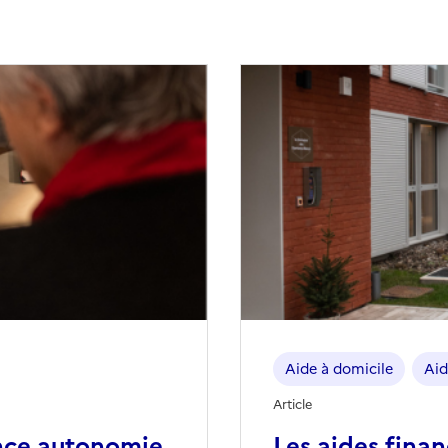
Aide à domicile
Aid
Article
nce autonomie
Les aides fina