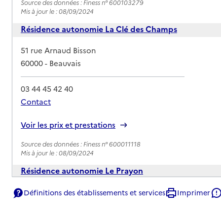
Source des données : Finess n° 600103279
Mis à jour le : 08/09/2024
Résidence autonomie La Clé des Champs
Adresse
51 rue Arnaud Bisson
60000
-
Beauvais
03 44 45 42 40
Contact
Rapport HAS
Voir les prix et prestations
Source des données : Finess n° 600011118
Mis à jour le : 08/09/2024
Résidence autonomie Le Prayon
Adresse
15 rue des Larris
Définitions des établissements et services
Imprimer
60000
-
Beauvais