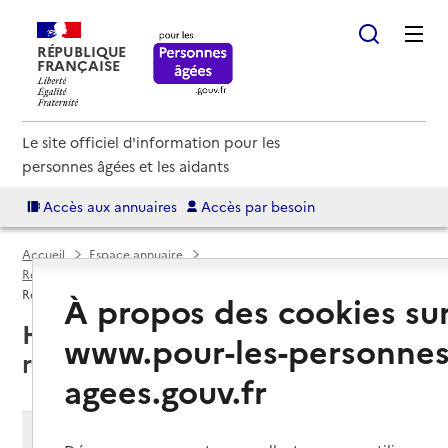
RÉPUBLIQUE
FRANÇAISE
Le site officiel d'information pour les
personnes âgées et les aidants
Accès aux annuaires
Accès par besoin
Accueil
Espace annuaire
Résidences autonomie par département
Moselle (57)
Résidence autonomie
À propos des cookies su
Hagondange (57300) : liste des
www.pour-les-personnes
résidences autonomie
agees.gouv.fr
Modifier ma recherche