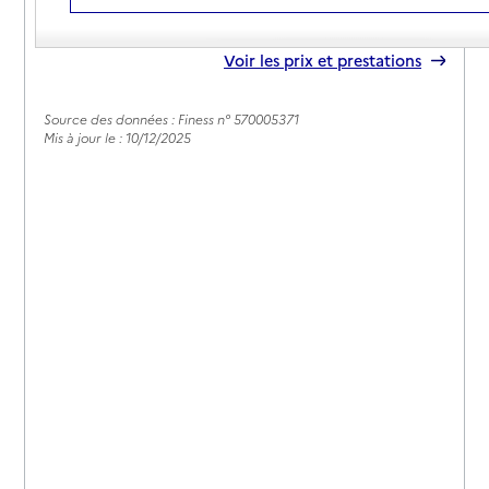
09 72 10 25 10
Contact
Rapport HAS
Voir les prix et prestations
Source des données : Finess n° 570005371
Mis à jour le : 10/12/2025