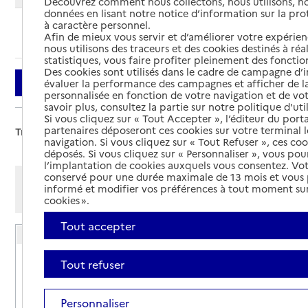
Découvrez comment nous collectons, nous utilisons, no
données en lisant notre notice d’information sur la pr
à caractère personnel.
Ajouter cette recherche aux favoris
Afin de mieux vous servir et d’améliorer votre expérienc
nous utilisons des traceurs et des cookies destinés à réal
statistiques, vous faire profiter pleinement des fonction
Des cookies sont utilisés dans le cadre de campagne d
Filtrer
évaluer la performance des campagnes et afficher de la
personnalisée en fonction de votre navigation et de vot
savoir plus, consultez la partie sur notre politique d'uti
Si vous cliquez sur « Tout Accepter », l’éditeur du porta
partenaires déposeront ces cookies sur votre terminal l
Trier par :
navigation. Si vous cliquez sur « Tout Refuser », ces co
déposés. Si vous cliquez sur « Personnaliser », vous pou
l’implantation de cookies auxquels vous consentez. Vot
conservé pour une durée maximale de 13 mois et vous
Afficher les résultats par:
informé et modifier vos préférences à tout moment sur
Mode liste
Mode carte
cookies ».
Tout accepter
Résidence autonomie AMLI
Adresse
27 rue Mozart
Tout refuser
57300
-
Hagondange
Personnaliser