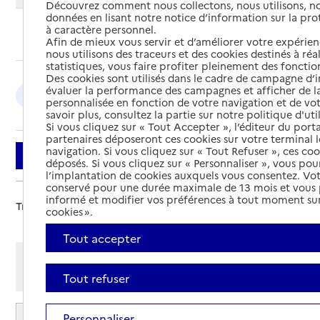
Découvrez comment nous collectons, nous utilisons, no
données en lisant notre notice d’information sur la pr
à caractère personnel.
Ajouter cette recherche aux favoris
Afin de mieux vous servir et d’améliorer votre expérienc
nous utilisons des traceurs et des cookies destinés à réal
statistiques, vous faire profiter pleinement des fonction
Des cookies sont utilisés dans le cadre de campagne d
évaluer la performance des campagnes et afficher de la
Avignon : 2
personnalisée en fonction de votre navigation et de vot
savoir plus, consultez la partie sur notre politique d'uti
Si vous cliquez sur « Tout Accepter », l’éditeur du porta
partenaires déposeront ces cookies sur votre terminal l
navigation. Si vous cliquez sur « Tout Refuser », ces co
Filtrer
déposés. Si vous cliquez sur « Personnaliser », vous pou
l’implantation de cookies auxquels vous consentez. Vot
conservé pour une durée maximale de 13 mois et vous
informé et modifier vos préférences à tout moment sur
Trier par :
cookies ».
Tout accepter
Afficher les résultats par:
Mode liste
Mode carte
Tout refuser
Résidence autonomie Beau Soleil
Personnaliser