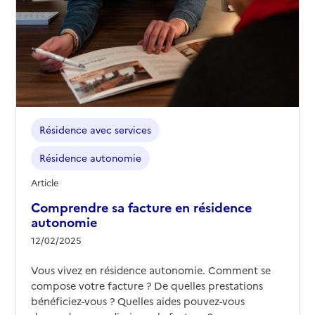
Adresse
Rue Albert Richier
84110
-
Vaison-la-Romaine
04 90 36 04 20
Contact
Site internet
Rapport HAS
Voir les prix et prestations
Résidence avec services
Source des données : Finess n° 840006233
Résidence autonomie
Mis à jour le : 15/04/2025
Article
Résidence autonomie Le Clos du Noyer
Comprendre sa facture en résidence
Adresse
36 chemin du Pont des Deux Eaux
autonomie
84000
-
Avignon
12/02/2025
04 90 87 15 52
Vous vivez en résidence autonomie. Comment se
Contact
compose votre facture ? De quelles prestations
bénéficiez-vous ? Quelles aides pouvez-vous
Rapport HAS
Voir les prix et prestations