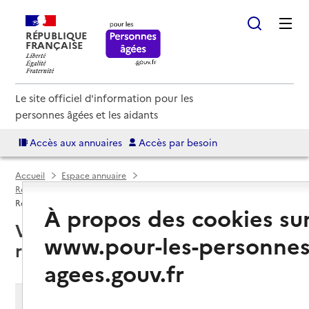
RÉPUBLIQUE
FRANÇAISE
Le site officiel d'information pour les
personnes âgées et les aidants
Accès aux annuaires
Accès par besoin
Accueil
Espace annuaire
Résidences autonomie par département
Vaucluse (84)
Résidence autonomie
À propos des cookies su
Vaucluse (84) : liste des 14
www.pour-les-personnes
résidences autonomie
agees.gouv.fr
Modifier ma recherche