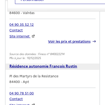
Adresse
Avenue Meynard
84600
-
Valréas
04 90 35 52 12
Contact
Site internet
Rapport HAS
Voir les prix et prestations
Source des données : Finess n° 840022214
Mis à jour le : 10/12/2025
Résidence autonomie François Rustin
Adresse
Pl des Martyrs de la Resistance
84400
-
Apt
04 90 78 51 00
Contact
Site internet