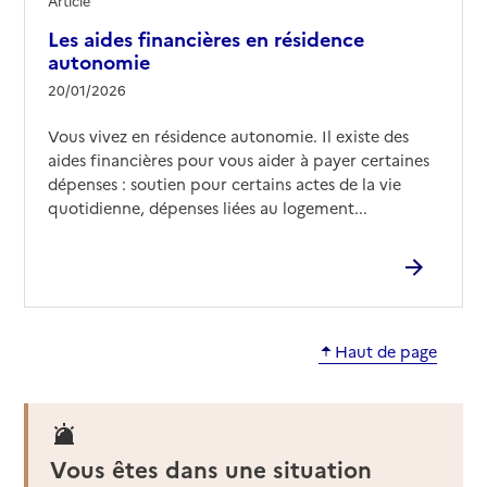
Article
04 90 31 22 53
Les aides financières en résidence
Contact
autonomie
Rapport HAS
Voir les prix et prestations
20/01/2026
Vous vivez en résidence autonomie. Il existe des
Source des données : Finess n° 840006225
Mis à jour le : 19/11/2024
aides financières pour vous aider à payer certaines
dépenses : soutien pour certains actes de la vie
Résidence autonomie Les Petits Ponts
quotidienne, dépenses liées au logement...
Adresse
Cours Maréchal Leclerc
84270
-
Vedène
04 90 31 24 35
Contact
Haut de page
Site internet
Rapport HAS
Voir les prix et prestations
Source des données : Finess n° 840006357
Vous êtes dans une situation
Mis à jour le : 11/12/2025