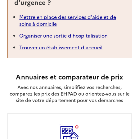
d’urgence ?
Résidence autonomie Le Clos des Lavandes
Mettre en place des services d'aide et de
Adresse
Avenue Jean Bouin
soins à domicile
84800
-
L'Isle-sur-la-Sorgue
Organiser une sortie d'hospitalisation
04 90 20 61 70
Trouver un établissement d'accueil
Contact
Site internet
Rapport HAS
Voir les prix et prestations
Annuaires et comparateur de prix
Source des données : Finess n° 840006381
Avec nos annuaires, simplifiez vos recherches,
Mis à jour le : 03/02/2026
comparez les prix des EHPAD ou orientez-vous sur le
Résidence autonomie Village Luberon Château
site de votre département pour vos démarches
Adresse
526 avenue des Cordiers
84400
-
Gargas
04 90 74 32 32