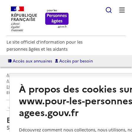
RÉPUBLIQUE
FRANÇAISE
Le site officiel d'information pour les
personnes âgées et les aidants
Accès aux annuaires
Accès par besoin
Accueil
Espace annuaire
Annuaire EHPAD et maisons de retraite
À propos des cookies su
EHPAD par département
Yvelines (78)
Sartrouville
EHPAD Stéphanie
www.pour-les-personnes
Retour aux résultats de l'annuaire
agees.gouv.fr
EHPAD Stéphanie
Sartrouville, YVELINES
Découvrez comment nous collectons, nous utilisons, no