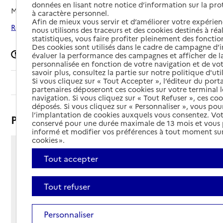
données en lisant notre notice d’information sur la pr
Mis à jour le
28/11/2025
à caractère personnel.
Afin de mieux vous servir et d’améliorer votre expérienc
Rechercher les établissements autour de Sartrouville
nous utilisons des traceurs et des cookies destinés à réal
statistiques, vous faire profiter pleinement des fonction
Des cookies sont utilisés dans le cadre de campagne d
Signaler une erreur
évaluer la performance des campagnes et afficher de la
personnalisée en fonction de votre navigation et de vot
savoir plus, consultez la partie sur notre politique d'uti
Si vous cliquez sur « Tout Accepter », l’éditeur du porta
Sommaire
partenaires déposeront ces cookies sur votre terminal l
navigation. Si vous cliquez sur « Tout Refuser », ces co
déposés. Si vous cliquez sur « Personnaliser », vous pou
l’implantation de cookies auxquels vous consentez. Vot
Présentation
conservé pour une durée maximale de 13 mois et vous
informé et modifier vos préférences à tout moment sur
cookies ».
1 rue Bordin
Tout accepter
78500 - Sartrouville
Voir itinéraire
Tout refuser
Téléphone :
01 39 14 28 54
Contact
Contact
Personnaliser
Site Internet
Site internet