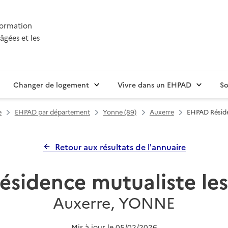
nformation
âgées et les
Changer de logement
Vivre dans un EHPAD
So
e
EHPAD par département
Yonne (89)
Auxerre
EHPAD Réside
Retour aux résultats de l'annuaire
sidence mutualiste les 
Auxerre, YONNE
Mis à jour le
05/02/2026