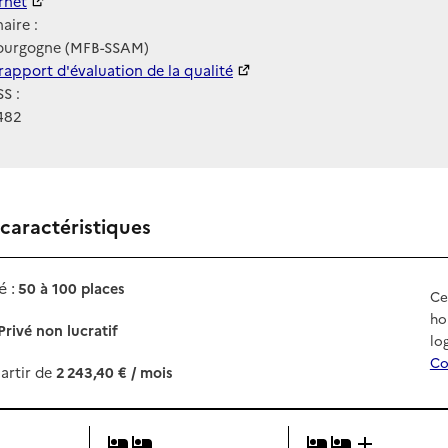
ernet
ernet
aire :
urgogne (MFB-SSAM)
 HAS
rapport d'évaluation de la qualité
S :
482
 caractéristiques
 :
50 à 100 places
Ce
ho
Privé non lucratif
lo
Co
artir de
2 243,40 € / mois