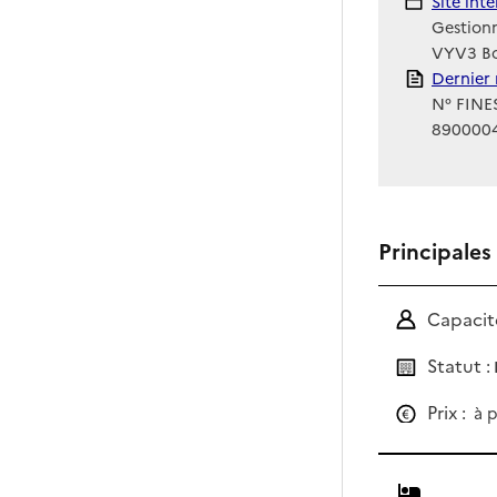
Site Int
Site int
Gestionn
VYV3 Bo
Rapport
Dernier 
N° FINES
890000
Principales
Capacité
Statut :
Prix :
à p