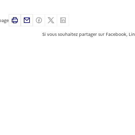
Imprimer
Partager par email
Partager sur Facebook
Partager sur X
Partager sur Linkedin
 page
Si vous souhaitez partager sur Facebook, Li