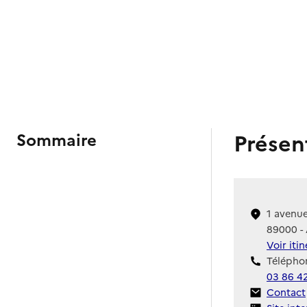
Présen
Sommaire
1 avenue
89000 -
Voir iti
Téléphon
03 86 4
Contact
Contact