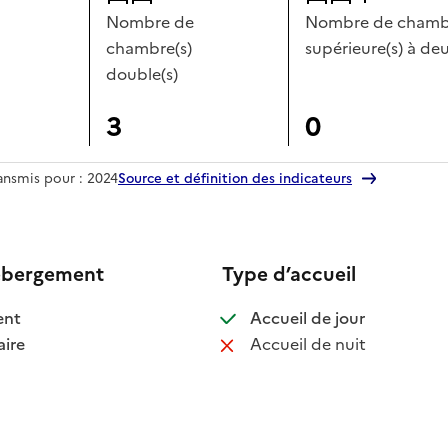
Nombre de
Nombre de chambr
chambre(s)
supérieure(s) à deu
double(s)
3
0
ransmis pour : 2024
Source et définition des indicateurs
ébergement
Type d’accueil
 disponible
: disponible
ent
Accueil de jour
 disponible
: non disponib
ire
Accueil de nuit