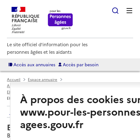
RÉPUBLIQUE
FRANÇAISE
Le site officiel d'information pour les
personnes âgées et les aidants
Accès aux annuaires
Accès par besoin
Accueil
Espace annuaire
Annuaire EHPAD et maisons de retraite
EHPAD par département
Vosges (88)
Bruyères
À propos des cookies su
EHPAD Le Home du Cameroun
www.pour-les-personnes
Retour aux résultats de l'annuaire
agees.gouv.fr
EHPAD Le Home du Cameroun
Bruyères, VOSGES