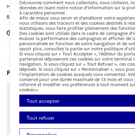
Découvrez comment nous collectons, nous utilisons, no
Mis à jour le
06/02/2026
données en lisant notre notice d’information sur la pr
à caractère personnel.
Rechercher les établissements autour de Bruyères
Afin de mieux vous servir et d’améliorer votre expérienc
nous utilisons des traceurs et des cookies destinés à réal
statistiques, vous faire profiter pleinement des fonction
Signaler une erreur
Des cookies sont utilisés dans le cadre de campagne d
évaluer la performance des campagnes et afficher de la
personnalisée en fonction de votre navigation et de vot
savoir plus, consultez la partie sur notre politique d'uti
Sommaire
Si vous cliquez sur « Tout Accepter », l’éditeur du porta
partenaires déposeront ces cookies sur votre terminal l
navigation. Si vous cliquez sur « Tout Refuser », ces co
déposés. Si vous cliquez sur « Personnaliser », vous pou
Présentation
l’implantation de cookies auxquels vous consentez. Vot
conservé pour une durée maximale de 13 mois et vous
informé et modifier vos préférences à tout moment sur
cookies ».
52 rue de Vielsalm
88600 - Bruyères
Tout accepter
Voir itinéraire
Téléphone :
Tout refuser
03 29 50 52 51
Contact
Contact
Site Internet
Personnaliser
Site internet non renseigné