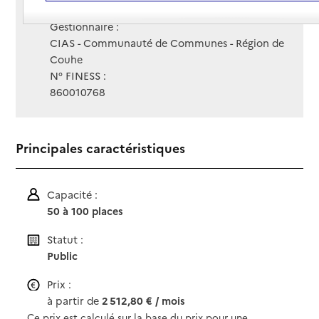
Site Internet
Site internet
Gestionnaire :
CIAS - Communauté de Communes - Région de
Couhe
N° FINESS :
860010768
Principales caractéristiques
Capacité :
50 à 100 places
Statut :
Public
Prix :
à partir de
2 512,80 € / mois
Ce prix est calculé sur la base du prix pour une