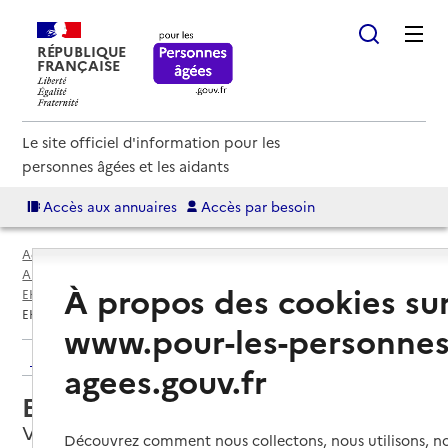
RÉPUBLIQUE
FRANÇAISE
Le site officiel d'information pour les
personnes âgées et les aidants
Accès aux annuaires
Accès par besoin
Accueil
Espace annuaire
Annuaire EHPAD et maisons de retraite
À propos des cookies su
EHPAD par département
Vienne (86)
Valence-en-Poitou
EHPAD Le champ du Chail
www.pour-les-personnes
Retour aux résultats de l'annuaire
agees.gouv.fr
EHPAD Le champ du Chail
Valence-en-Poitou, VIENNE
Découvrez comment nous collectons, nous utilisons, no