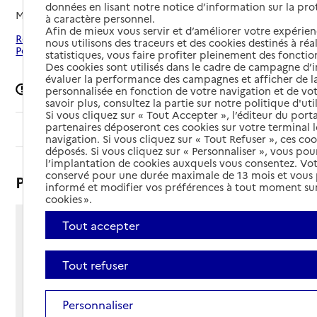
données en lisant notre notice d’information sur la pr
Mis à jour le
03/02/2026
à caractère personnel.
Afin de mieux vous servir et d’améliorer votre expérienc
Rechercher les établissements autour de Valence-en-
nous utilisons des traceurs et des cookies destinés à réal
Poitou
statistiques, vous faire profiter pleinement des fonction
Des cookies sont utilisés dans le cadre de campagne d
évaluer la performance des campagnes et afficher de la
Signaler une erreur
personnalisée en fonction de votre navigation et de vot
savoir plus, consultez la partie sur notre politique d'uti
Si vous cliquez sur « Tout Accepter », l’éditeur du porta
partenaires déposeront ces cookies sur votre terminal l
Sommaire
navigation. Si vous cliquez sur « Tout Refuser », ces co
déposés. Si vous cliquez sur « Personnaliser », vous pou
l’implantation de cookies auxquels vous consentez. Vot
conservé pour une durée maximale de 13 mois et vous
Présentation
informé et modifier vos préférences à tout moment sur
cookies ».
Tout accepter
48 rue de la Morliane, Couhé
86700 - Valence-en-Poitou
Voir itinéraire
Tout refuser
Téléphone :
05 49 59 27 50
Personnaliser
Contact
Contact