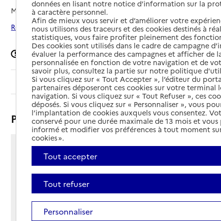
données en lisant notre notice d’information sur la pr
Mis à jour le
12/06/2025
à caractère personnel.
Afin de mieux vous servir et d’améliorer votre expérienc
Rechercher les établissements autour de Vairé
nous utilisons des traceurs et des cookies destinés à réal
statistiques, vous faire profiter pleinement des fonction
Des cookies sont utilisés dans le cadre de campagne d
Signaler une erreur
évaluer la performance des campagnes et afficher de la
personnalisée en fonction de votre navigation et de vot
savoir plus, consultez la partie sur notre politique d'uti
Si vous cliquez sur « Tout Accepter », l’éditeur du porta
Sommaire
partenaires déposeront ces cookies sur votre terminal l
navigation. Si vous cliquez sur « Tout Refuser », ces co
déposés. Si vous cliquez sur « Personnaliser », vous pou
l’implantation de cookies auxquels vous consentez. Vot
Présentation
conservé pour une durée maximale de 13 mois et vous
informé et modifier vos préférences à tout moment sur
cookies ».
4 rue des Douves
Tout accepter
85150 - Vairé
Voir itinéraire
Tout refuser
Téléphone :
02 51 33 74 74
Contact
Contact
Personnaliser
Site Internet
Site internet non renseigné