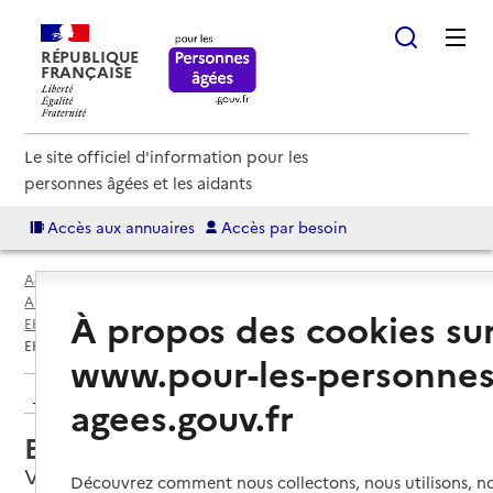
RÉPUBLIQUE
FRANÇAISE
Le site officiel d'information pour les
personnes âgées et les aidants
Accès aux annuaires
Accès par besoin
Accueil
Espace annuaire
Annuaire EHPAD et maisons de retraite
À propos des cookies su
EHPAD par département
Vendée (85)
Vairé
EHPAD Le Parc de l'Auzance
www.pour-les-personnes
Retour aux résultats de l'annuaire
agees.gouv.fr
EHPAD Le Parc de l'Auzance
Vairé, VENDEE
Découvrez comment nous collectons, nous utilisons, no