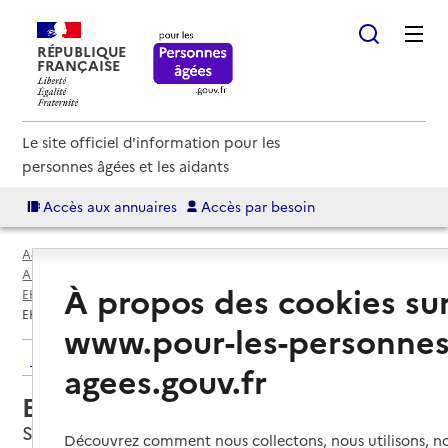
RÉPUBLIQUE
FRANÇAISE
Le site officiel d'information pour les
personnes âgées et les aidants
Accès aux annuaires
Accès par besoin
Accueil
Espace annuaire
Annuaire EHPAD et maisons de retraite
À propos des cookies su
EHPAD par département
Vendée (85)
Soullans
EHPAD Les Châtaigniers
www.pour-les-personnes
Retour aux résultats de l'annuaire
agees.gouv.fr
EHPAD Les Châtaigniers
Soullans, VENDEE
Découvrez comment nous collectons, nous utilisons, no