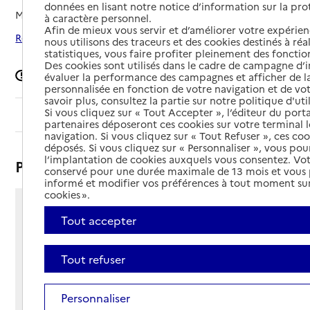
données en lisant notre notice d’information sur la pr
Mis à jour le
26/03/2026
à caractère personnel.
Afin de mieux vous servir et d’améliorer votre expérienc
Rechercher les établissements autour de Soullans
nous utilisons des traceurs et des cookies destinés à réal
statistiques, vous faire profiter pleinement des fonction
Des cookies sont utilisés dans le cadre de campagne d
Signaler une erreur
évaluer la performance des campagnes et afficher de la
personnalisée en fonction de votre navigation et de vot
savoir plus, consultez la partie sur notre politique d'uti
Si vous cliquez sur « Tout Accepter », l’éditeur du porta
Sommaire
partenaires déposeront ces cookies sur votre terminal l
navigation. Si vous cliquez sur « Tout Refuser », ces co
déposés. Si vous cliquez sur « Personnaliser », vous pou
l’implantation de cookies auxquels vous consentez. Vot
Présentation
conservé pour une durée maximale de 13 mois et vous
informé et modifier vos préférences à tout moment sur
cookies ».
Rue de l'égalité
Tout accepter
85300 - Soullans
Voir itinéraire
Tout refuser
Téléphone :
02 51 49 08 30
Contact
Contact
Personnaliser
Site Internet
Site internet