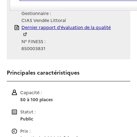
Site Internet
Site internet non renseigné
Gestionnaire :
CIAS Vendée Littoral
Rapport HAS
Dernier rapport d'évaluation de la qualité
N° FINESS :
850003831
Principales caractéristiques
Capacité :
50 à 100 places
Statut :
Public
Prix :