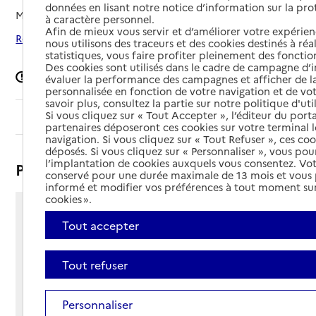
données en lisant notre notice d’information sur la pr
Mis à jour le
25/07/2025
à caractère personnel.
Afin de mieux vous servir et d’améliorer votre expérienc
Rechercher les établissements autour de Nalliers
nous utilisons des traceurs et des cookies destinés à réal
statistiques, vous faire profiter pleinement des fonction
Des cookies sont utilisés dans le cadre de campagne d
Signaler une erreur
évaluer la performance des campagnes et afficher de la
personnalisée en fonction de votre navigation et de vot
savoir plus, consultez la partie sur notre politique d'uti
Si vous cliquez sur « Tout Accepter », l’éditeur du porta
Sommaire
partenaires déposeront ces cookies sur votre terminal l
navigation. Si vous cliquez sur « Tout Refuser », ces co
déposés. Si vous cliquez sur « Personnaliser », vous pou
l’implantation de cookies auxquels vous consentez. Vot
Présentation
conservé pour une durée maximale de 13 mois et vous
informé et modifier vos préférences à tout moment sur
cookies ».
9 rue louise michel
Tout accepter
BP 2
85370 - Nalliers
Tout refuser
Voir itinéraire
Téléphone :
02 51 30 70 19
Personnaliser
Contact
Contact