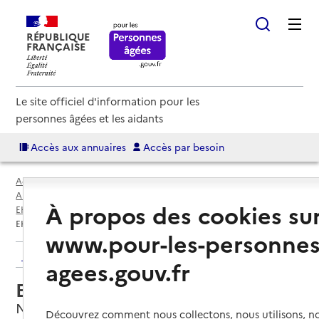
RÉPUBLIQUE
FRANÇAISE
Le site officiel d'information pour les
personnes âgées et les aidants
Accès aux annuaires
Accès par besoin
Accueil
Espace annuaire
Annuaire EHPAD et maisons de retraite
À propos des cookies su
EHPAD par département
Vendée (85)
Nalliers
EHPAD La Résidence Fleurie
www.pour-les-personnes
Retour aux résultats de l'annuaire
agees.gouv.fr
EHPAD La Résidence Fleurie
Nalliers, VENDEE
Découvrez comment nous collectons, nous utilisons, no