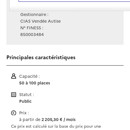
Contact
Contact
Site Internet
Site internet non renseigné
Gestionnaire :
CIAS Vendée Autise
N° FINESS :
850003484
Principales caractéristiques
Capacité :
50 à 100 places
Statut :
Public
Prix :
à partir de
2 205,30 € / mois
Ce prix est calculé sur la base du prix pour une