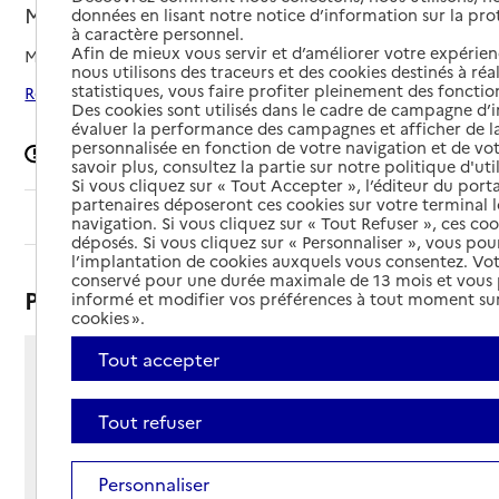
Maillezais, VENDEE
données en lisant notre notice d’information sur la pr
à caractère personnel.
Afin de mieux vous servir et d’améliorer votre expérienc
Mis à jour le
19/05/2025
nous utilisons des traceurs et des cookies destinés à réal
statistiques, vous faire profiter pleinement des fonction
Rechercher les établissements autour de Maillezais
Des cookies sont utilisés dans le cadre de campagne d
évaluer la performance des campagnes et afficher de la
personnalisée en fonction de votre navigation et de vot
Signaler une erreur
savoir plus, consultez la partie sur notre politique d'uti
Si vous cliquez sur « Tout Accepter », l’éditeur du porta
partenaires déposeront ces cookies sur votre terminal l
Sommaire
navigation. Si vous cliquez sur « Tout Refuser », ces co
déposés. Si vous cliquez sur « Personnaliser », vous pou
l’implantation de cookies auxquels vous consentez. Vot
conservé pour une durée maximale de 13 mois et vous
Présentation
informé et modifier vos préférences à tout moment sur
cookies ».
Tout accepter
12 impasse julie boeuf
85420 - Maillezais
Tout refuser
Voir itinéraire
Téléphone :
02 51 00 74 69
Personnaliser