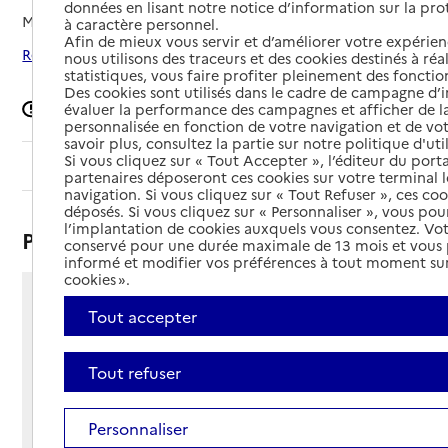
données en lisant notre notice d’information sur la pr
Mis à jour le
21/10/2025
à caractère personnel.
Afin de mieux vous servir et d’améliorer votre expérienc
Rechercher les établissements autour de L'Île-d'Yeu
nous utilisons des traceurs et des cookies destinés à réal
statistiques, vous faire profiter pleinement des fonction
Des cookies sont utilisés dans le cadre de campagne d
Signaler une erreur
évaluer la performance des campagnes et afficher de la
personnalisée en fonction de votre navigation et de vot
savoir plus, consultez la partie sur notre politique d'uti
Si vous cliquez sur « Tout Accepter », l’éditeur du porta
Sommaire
partenaires déposeront ces cookies sur votre terminal l
navigation. Si vous cliquez sur « Tout Refuser », ces co
déposés. Si vous cliquez sur « Personnaliser », vous pou
l’implantation de cookies auxquels vous consentez. Vot
Présentation
conservé pour une durée maximale de 13 mois et vous
informé et modifier vos préférences à tout moment sur
cookies ».
Rue calypso
Tout accepter
85350 - L'Île-d'Yeu
Voir itinéraire
Tout refuser
Téléphone :
02 51 58 77 47
Contact
Contact
Personnaliser
Site Internet
Site internet non renseigné