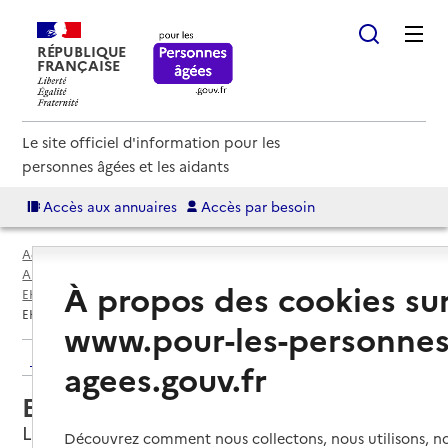
RÉPUBLIQUE
FRANÇAISE
Le site officiel d'information pour les
personnes âgées et les aidants
Accès aux annuaires
Accès par besoin
Accueil
Espace annuaire
Annuaire EHPAD et maisons de retraite
À propos des cookies su
EHPAD par département
Vendée (85)
L'Île-d'Yeu
EHPAD Calypso
www.pour-les-personnes
Retour aux résultats de l'annuaire
agees.gouv.fr
EHPAD Calypso
L'Île-d'Yeu, VENDEE
Découvrez comment nous collectons, nous utilisons, no